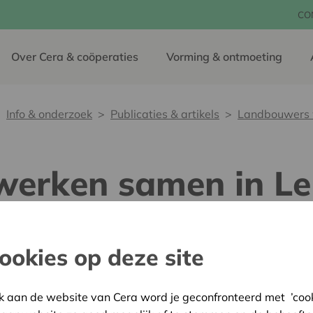
CO
Over Cera & coöperaties
Vorming & ontmoeting
Info & onderzoek
Publicaties & artikels
Landbouwers w
erken samen in Le 
reekproducenten ver
e
ookies op deze site
k aan de website van Cera word je geconfronteerd met ’cooki