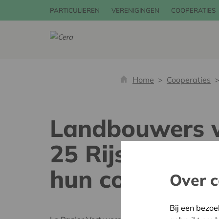
PARTICULIEREN
VERENIGINGEN
COOPERATIES
Home
Cooperaties
Landbouwers w
25 Rijselse st
hun coöperati
Over c
Bij een bezoe