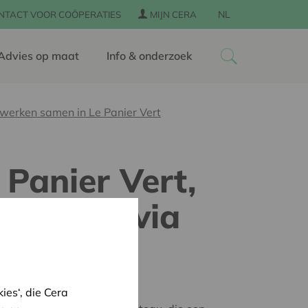
NL
NTACT VOOR COÖPERATIES
MIJN CERA
Advies op maat
Info & onderzoek
erken samen in Le Panier Vert
Panier Vert,
markten via
es‘, die Cera