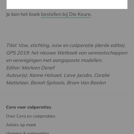
Je kan het boek
bestellen bij Die Keure
.
Titel: Vzw, stichting, ivzw en coöperatie (derde editie).
GPS 2019: het nieuwe Wetboek van vennootschappen
en verenigingen met aangepaste modellen.
Editor: Marleen Denef
Auteur(s): Xanne Holvoet, Lieve Jacobs, Coralie
Mattelaer, Benoit Spitaels, Bram Van Baelen
Cera voor coöperaties
Over Cera en coöperaties
Advies op maat
Vorming & ontmoeting