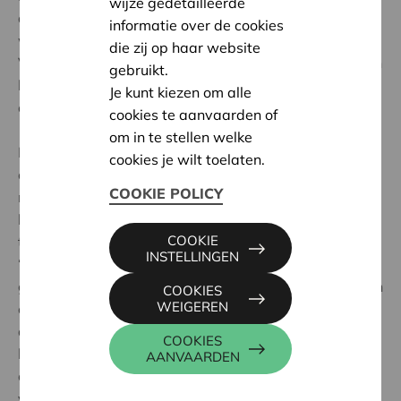
wijze gedetailleerde
die op sociale ondernemingen van toepassing zijn,
informatie over de cookies
waardoor het omvangrijke Wetboek voor
die zij op haar website
Verenigingen en Vennootschappen (goed voor achttien
gebruikt.
boeken!) al een stuk makkelijker te hanteren en te
Je kunt kiezen om alle
consulteren is.
cookies te aanvaarden of
om in te stellen welke
Daarnaast vind je er ook modelstatuten, die zo
cookies je wilt toelaten.
opgebouwd zijn dat je meteen zicht krijgt op de
COOKIE POLICY
nieuwigheden in de wetgeving en de opties en
keuzemogelijkheden bij toepassing. Door de grondige
COOKIE
toelichting in de voetnoten bij de modellen krijg je een
INSTELLINGEN
“crash course” nieuw recht. Praktische en
gedetailleerde concordantietabellen in twee richtingen
COOKIES
WEIGEREN
en een schematisch stappenplan voor aanpassing van
de statuten van bestaande rechtspersonen, maken dit
COOKIES
boek compleet. De KB’s i.v.m. de erkenning als “sociale
AANVAARDEN
onderneming” en “beroepsvereniging” zijn ook
verwerkt in de derde editie.