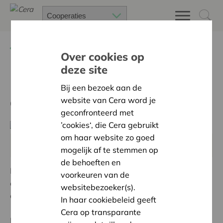
Terug
Publicaties & artikels
Over cookies op
deze site
Do it yourself WVV, handig
Bij een bezoek aan de
doe-boek
website van Cera word je
geconfronteerd met
’cookies‘, die Cera gebruikt
om haar website zo goed
De eerste druk van het boek werd tijdens de studiemiddag op 9
mogelijk af te stemmen op
mei 2019 door Impact Advocaten en Cera voorgesteld.
de behoeften en
In samenwerking met
Impact advocaten
maakten we
voorkeuren van de
een handig doe-boek, waar we naast de coöperatie,
websitebezoeker(s).
ook de vzw en de stichting behandelen.
In haar cookiebeleid geeft
Cera op transparante
In het boek vind je een selectie van wetsbepalingen