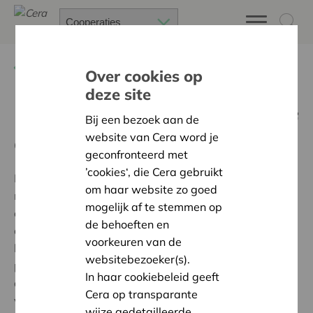
Terug
Publicaties & artikels
Over cookies op
deze site
Roadmap naar participatief
Bij een bezoek aan de
website van Cera word je
ondernemen
geconfronteerd met
’cookies‘, die Cera gebruikt
Recent sloegen
ETION
en de
Universiteit Antwerpen
om haar website zo goed
met steun van de
Vlaamse Overheid
de handen in
mogelijk af te stemmen op
elkaar om een roadmap naar participatief
de behoeften en
ondernemen uit te tekenen. Deze roadmap is een
voorkeuren van de
handleiding die het mogelijk maakt om een
websitebezoeker(s).
participatieve aanpak in een organisatie of
In haar cookiebeleid geeft
onderneming op een gestructureerde wijze in te
Cera op transparante
voeren. Het document werd gestoffeerd met de
wijze gedetailleerde