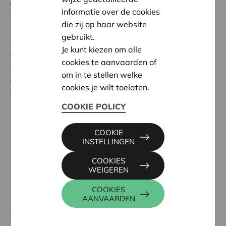
ervaringen van verschillende pilootbedrijven,
informatie over de cookies
waaronder ook heel wat van eigen bodem.
die zij op haar website
gebruikt.
Een werkerscoöperatie is wellicht de meest
Je kunt kiezen om alle
verregaande vorm van participatief ondernemen.
cookies te aanvaarden of
Daarom zorgde Cera voor input over coöperatief
om in te stellen welke
ondernemen en dan specifiek werkerscoöperaties
cookies je wilt toelaten.
binnen deze roadmap.
COOKIE POLICY
Bron:
COOKIE
'Roadmap voor participatief ondernemen',
INSTELLINGEN
eindrapport project participatief
COOKIES
ondernemen. Auteurs: Geert Janssens, hoofdeconoom
WEIGEREN
ETION en Hans Verboven, Universiteit Antwerpen (13
COOKIES
februari 2019)
AANVAARDEN
Download de PDF