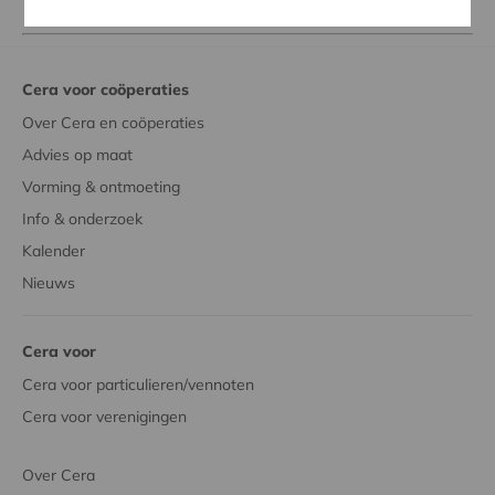
Cera voor coöperaties
Over Cera en coöperaties
Advies op maat
Vorming & ontmoeting
Info & onderzoek
Kalender
Nieuws
Cera voor
Cera voor particulieren/vennoten
Cera voor verenigingen
Over Cera