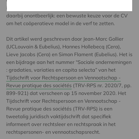
ondersteund worden door een faciliterend, doch niet
inmengend (overheids)beleid. Een rechtsvorm is
daarbij onontbeerlijk: een bewuste keuze voor de CV
om het coöperatieve model in de verf te zetten.
Dit artikel werd geschreven door Jean-Marc Gollier
(UCLouvain & Eubelius), Hannes Hollebecq (Cera),
Lieve Jacobs (Cera) en Simon Flament (Eubelius). Het is
een bijdrage aan het nummer “Sociale ondernemingen
: gradaties, variaties en capita selecta” van het
Tijdschrift voor Rechtspersoon en Vennootschap -
Revue pratique des sociétés
(TRV-RPS nr. 2020/7, pp.
899-921) dat verscheen op 15 november 2020. Het
Tijdschrift voor Rechtspersoon en Vennootschap -
Revue pratique des sociétés (TRV-RPS) is een
tweetalig juridisch vaktijdschrift dat specifiek
informeert over rechtsleer en rechtspraak in het
rechtspersonen- en vennootschapsrecht.