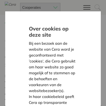
Terug
Publicaties & artikels
Over cookies op
deze site
Coöperaties :
Bij een bezoek aan de
missiegedreven
website van Cera word je
ondernemingen voor alle
geconfronteerd met
’cookies‘, die Cera gebruikt
sectoren
om haar website zo goed
mogelijk af te stemmen op
Met het Wetboek van vennootschappen en
de behoeften en
verenigingen (WVV) wordt de coöperatieve
voorkeuren van de
vennootschap (CV) voorbehouden voor ‘echte
websitebezoeker(s).
coöperaties’ of ‘ondernemingen die worden uitgebaat
In haar cookiebeleid geeft
volgens het coöperatieve gedachtegoed.’ Over wat
Cera op transparante
dat precies betekent, heersen veel onduidelijkheden en