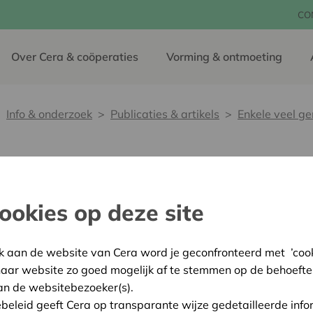
CO
Over Cera & coöperaties
Vorming & ontmoeting
Info & onderzoek
Publicaties & artikels
Enkele veel ge
maakte fouten bij d
ookies op deze site
k aan de website van Cera word je geconfronteerd met ’cooki
haar website zo goed mogelijk af te stemmen op de behoefte
roter zijn dan bij niet-coöperatieve ondernemingen, de vr
an de websitebezoeker(s).
? Gebrek aan een goede missie, te weinig of onverstandig inves
ebeleid geeft Cera op transparante wijze gedetailleerde info
n over nadenkt als starter.