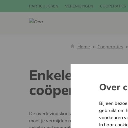
PARTICULIEREN
VERENIGINGEN
COOPERATIES
Home
Cooperaties
Enkele veel ge
coöperatie
Over c
Bij een bezoe
gebruikt om 
De overlevingskans van coöperaties mag dan g
voorkeuren v
moet je vermijden als je een coöperatie opstart
In haar cooki
enkele veel gemaakte fouten waar je beter eve