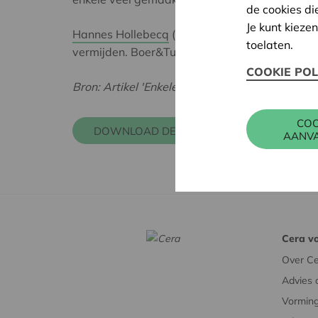
de cookies di
Je kunt kieze
Hannes Hollebecq
(Cera) en Mon Verrydt (Star
toelaten.
vermijden. Boer&Tuinder wijdde er een artikel
COOKIE POL
Bron: Artikel 'Enkele veel gemaakte fouten bij
COO
DOWNLOAD DE PDF
AANV
Cera vo
Over Ce
Advies 
Vorming