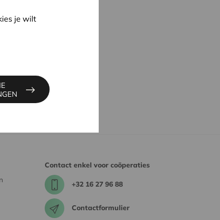
ies je wilt
020 tips om deze fouten te
IE
INGEN
Contact enkel voor coöperaties
n
+32 16 27 96 88
Contactformulier