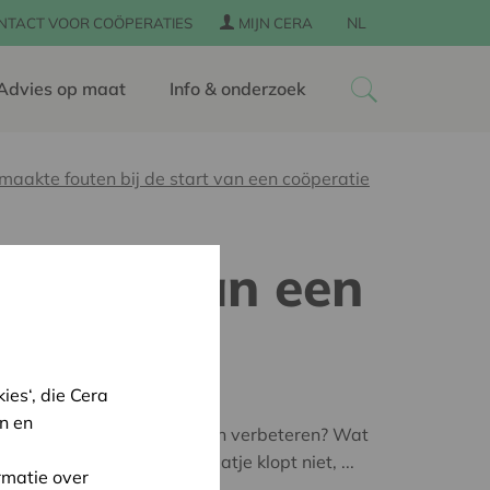
NL
NTACT VOOR COÖPERATIES
MIJN CERA
Advies op maat
Info & onderzoek
maakte fouten bij de start van een coöperatie
e start van een
es‘, die Cera
n en
aag is hoe we dat nog kunnen verbeteren? Wat
teren, het financiële plaatje klopt niet, ...
rmatie over