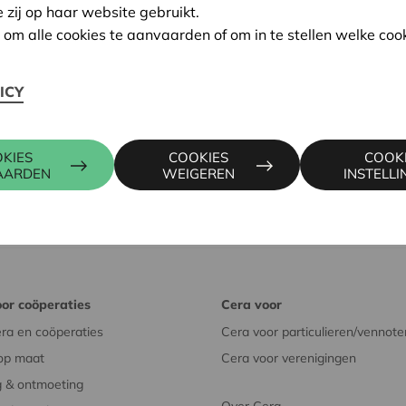
e zij op haar website gebruikt.
n om alle cookies te aanvaarden of om in te stellen welke cook
terslabo) gaven t
ijdens het
Cera Coop Event
op 13 oktober 2
 aan.
ICY
 de start van een coöperatie', Boer&Tuinder, 4 februari 2021
KIES
COOKIES
COOK
AARDEN
WEIGEREN
INSTELL
or coöperaties
Cera voor
ra en coöperaties
Cera voor particulieren/vennote
op maat
Cera voor verenigingen
 & ontmoeting