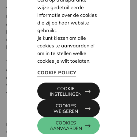
wijze gedetailleerde
Tot de bedrijfsspecifieke factoren behoren
informatie over de cookies
bedrijfsgrootte, leeftijd, liquiditeit, schuldenlast en
die zij op haar website
aanwezigheid op internationale markten. De
gebruikt.
bedrijfstakspecifieke factoren omvatten
Je kunt kiezen om alle
marktconcentratie, groei van de vraag en
cookies te aanvaarden of
kapitaalintensiteit.
om in te stellen welke
cookies je wilt toelaten.
Tenslotte wordt het effect van locatiefactoren
onderzocht aan de hand van regionale specialisatie-
COOKIE POLICY
en agglomeratie-economieën, waarbij onderscheid
wordt gemaakt tussen locatie-economieën en
COOKIE
verstedelijkingseconomieën.
INSTELLINGEN
COOKIES
WEIGEREN
COOKIES
Hoewel de analyse bevestigt dat er significante
AANVAARDEN
verschillen zijn in de winstgevendheid van