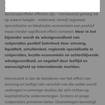
coöperaties, hebben bedrijfsspecifieke factoren het
belangrijkste effect op de winstgevendheid.
Sectorspecifieke effecten zijn - verrassend genoeg tot
op zekere hoogte - irrelevant, terwijl regionale
specialisatie en lokalisatie-economieën een positief
maar minder significant effect vertonen.
Meer in het
bijzonder wordt de winstgevendheid van
coöperaties positief beïnvloed door omvang,
liquiditeit, schuldenlast, regionale specialisatie in
coöperaties, locatie-economieën en achterblijvende
winstgevendheid, en negatief door leeftijd en
aanwezigheid op internationale markten.
Interessant is dat de betekenis van het effect van
omvang en leeftijd niet verschilt van die welke wordt
verkregen in sommige studies die zich richten op
kapitalistische ondernemingen. Grotere en jonge
coöperaties presteren beter. Daarentegen bevestigt