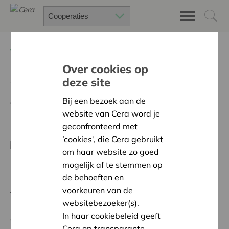
Terug
2023
Over cookies op
deze site
Wat beïnvloedt de
winstgevendheid van
Bij een bezoek aan de
website van Cera word je
coöperaties?
geconfronteerd met
’cookies‘, die Cera gebruikt
om haar website zo goed
mogelijk af te stemmen op
In een studie van Spaanse coöperaties in de periode
de behoeften en
2008-2020 onderzoekt Mercè Sala-Ríos welke
voorkeuren van de
factoren de winstgevendheid kunnen verklaren.
Zij
websitebezoeker(s).
houdt rekening met bedrijfsspecifieke, sectorspecifieke
In haar cookiebeleid geeft
en locatiefactoren.
Cera op transparante