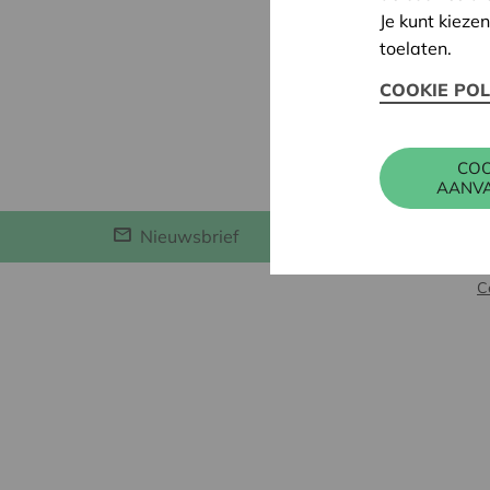
Advies 
Je kunt kieze
Vorming
toelaten.
Info & 
COOKIE POL
Kalende
Nieuws
COO
AANV
Nieuwsbrief
C