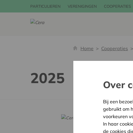
PARTICULIEREN
VERENIGINGEN
COOPERATIES
Home
Cooperaties
2025
Over c
Bij een bezoe
gebruikt om 
voorkeuren v
Cera vo
In haar cooki
Over Ce
de cookies di