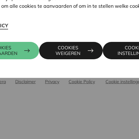
op maat
Cera voor verenigingen
n om alle cookies te aanvaarden of om in te stellen welke cook
 & ontmoeting
Over Cera
onderzoek
ICY
KBC Ancora
r
BRS
KIES
COOKIES
COOK
AARDEN
WEIGEREN
INSTELL
Muntstraat 1, 3000 Leuven, België
era
Disclaimer
Privacy
Cookie Policy
Cookie instelling