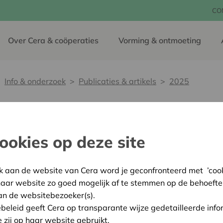
CO
Over Cera & coöperaties
Vorming & ontmoeting
Info & onderzoek
Publicaties & artikels
2025
ookies op deze site
k aan de website van Cera word je geconfronteerd met ’cooki
haar website zo goed mogelijk af te stemmen op de behoefte
an de websitebezoeker(s).
or coöperaties
Cera voor
ebeleid geeft Cera op transparante wijze gedetailleerde info
ra en coöperaties
Cera voor particulieren/vennote
e zij op haar website gebruikt.