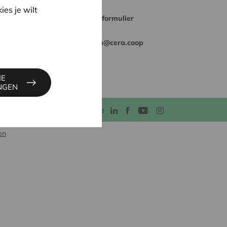
ies je wilt
Contactformulier
infocoop@cera.coop
IE
INGEN
Sociale media
en