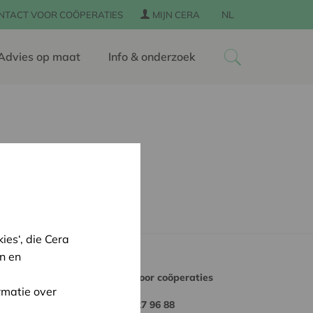
NL
NTACT VOOR COÖPERATIES
MIJN CERA
Advies op maat
Info & onderzoek
es‘, die Cera
n en
Contact enkel voor coöperaties
rmatie over
n
+32 16 27 96 88