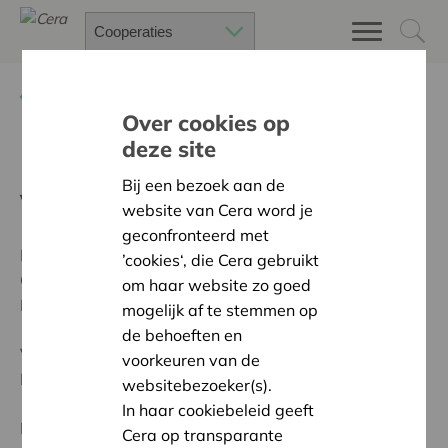
Terug
Juridische coöperatieve gids
Over cookies op
deze site
De Europese Coöperatieve
Bij een bezoek aan de
Vennootschap
website van Cera word je
geconfronteerd met
Het is niet toevallig dat er maar enkele Europese
’cookies‘, die Cera gebruikt
Coöperatieve Vennootschappen (SCE’s) zijn. Ook in
om haar website zo goed
België kiest men hier niet snel voor.
mogelijk af te stemmen op
de behoeften en
Veel juridische voordelen zijn er niet, maar de
voorkeuren van de
Europese uitstraling krijg je er natuurlijk wel door.
websitebezoeker(s).
In haar cookiebeleid geeft
Daarvoor kozen o.a. Mecise en The Mobility Factory
Cera op transparante