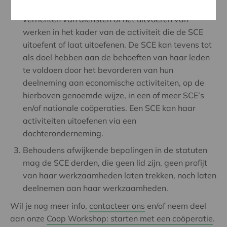
sluiten betreffende de levering van goederen, het
verrichten van diensten of het uitvoeren van
werken in het kader van de activiteit die de SCE
uitoefent of laat uitoefenen. De SCE kan tevens tot
als doel hebben aan de behoeften van haar leden
te voldoen door het bevorderen van hun
deelneming aan economische activiteiten, op de
hierboven genoemde wijze, in een of meer SCE’s
en/of nationale coöperaties. Een SCE kan haar
activiteiten uitoefenen via een
dochteronderneming.
Behoudens afwijkende bepalingen in de statuten
mag de SCE derden, die geen lid zijn, geen profijt
van haar werkzaamheden laten trekken, noch laten
deelnemen aan haar werkzaamheden.
Wil je nog meer info,
contacteer ons
en/of neem deel
aan onze
Coop Workshop: starten met een coöperatie
.