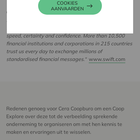
COOKIES
AANVAARDEN
Op hun eigen website zijn ze alvast duidelijk:
"SWIFT
is a member-owned cooperative through which the
financial world conducts its business operations with
speed, certainty and confidence. More than 10,500
financial institutions and corporations in 215 countries
trust us every day to exchange millions of
standardised financial messages.“
www.swift.com
Redenen genoeg voor Cera Coopburo om een Coop
Explore over deze tot de verbeelding sprekende
onderneming te organiseren om met hen kennis te
maken en ervaringen uit te wisselen.