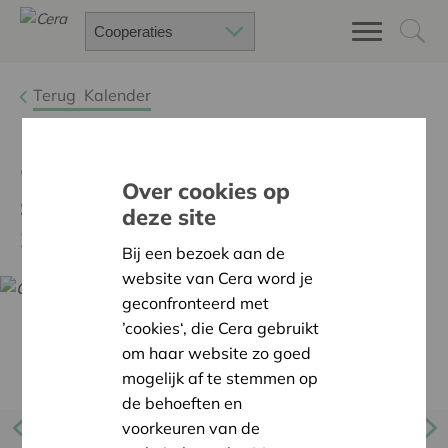
Terug
Kalender
Coop Explore 'Achter de
Over cookies op
schermen bij coöperatie
deze site
SWIFT'
Bij een bezoek aan de
website van Cera word je
geconfronteerd met
’cookies‘, die Cera gebruikt
om haar website zo goed
mogelijk af te stemmen op
de behoeften en
voorkeuren van de