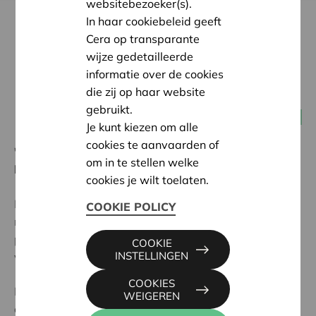
websitebezoeker(s).
In haar cookiebeleid geeft
Cera op transparante
wijze gedetailleerde
informatie over de cookies
die zij op haar website
gebruikt.
18 september 2014 18:00
Ondernemingen coöperaties
Je kunt kiezen om alle
cookies te aanvaarden of
"SWIFT is een club en je wordt maar om een reden
om in te stellen welke
lid: een goede dienstverlening."
cookies je wilt toelaten.
Met het hoofdkantoor in Terhulpen en een omzet van
COOKIE POLICY
meer dan 500 miljoen euro prijkt SWIFT op de vierde
plaats in onze Top 100 van Belgische coöperatieve
COOKIE
INSTELLINGEN
vennootschappen volgens omzet.
COOKIES
En dat verwondert verschillende mensen: "SWIFT, een
WEIGEREN
coöperatie?"