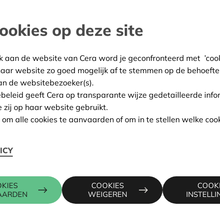
Op een van die productiesi
ookies op deze site
gast: de gloednieuwe pelle
maanden operationeel, dus 
te organiseren. Met deze 
k aan de website van Cera word je geconfronteerd met ’cooki
laten kennismaken met co
haar website zo goed mogelijk af te stemmen op de behoefte
manier.
an de websitebezoeker(s).
ebeleid geeft Cera op transparante wijze gedetailleerde info
e zij op haar website gebruikt.
n om alle cookies te aanvaarden of om in te stellen welke cook
Lees ons verslag hieronder
ICY
KIES
COOKIES
COOK
AARDEN
WEIGEREN
INSTELL
snelle introductie in dit ondernemingsmodel en
het type, ingedeeld volgens welke stakeholders