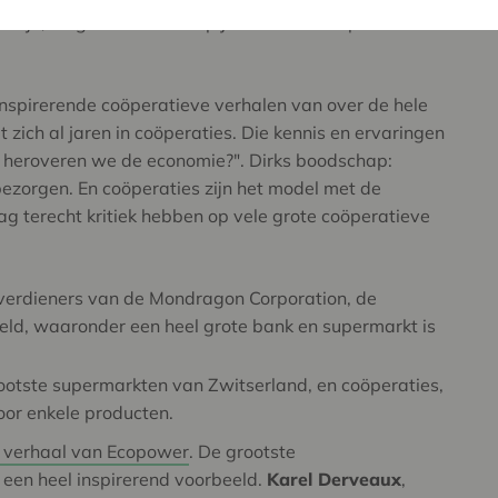
f zijn, de grootte etc. Loop je rond met coöperatieve
inspirerende coöperatieve verhalen van over de hele
t zich al jaren in coöperaties. Die kennis en ervaringen
oe heroveren we de economie?". Dirks boodschap:
ezorgen. En coöperaties zijn het model met de
ag terecht kritiek hebben op vele grote coöperatieve
 verdieners van de Mondragon Corporation, de
eld, waaronder een heel grote bank en supermarkt is
otste supermarkten van Zwitserland, en coöperaties,
oor enkele producten.
 verhaal van Ecopower
. De grootste
 een heel inspirerend voorbeeld.
Karel Derveaux
,