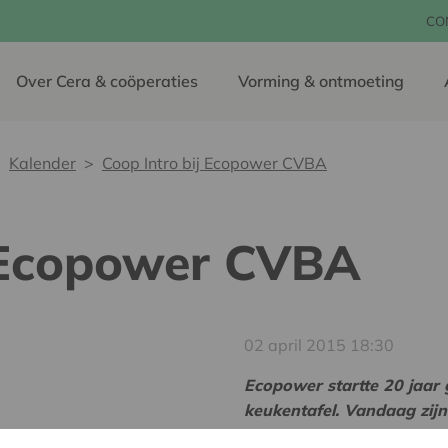
CO
Over Cera & coöperaties
Vorming & ontmoeting
Kalender
Coop Intro bij Ecopower CVBA
j Ecopower CVBA
02 april 2015 18:30
Ecopower startte 20 jaar 
keukentafel. Vandaag zij
consumenten die investere