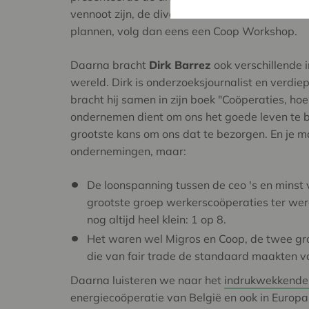
vennoot zijn, de diverse sectoren waar ze actie
plannen, volg dan eens een Coop Workshop.
Daarna bracht
Dirk Barrez
ook verschillende 
wereld. Dirk is onderzoeksjournalist en verdiep
bracht hij samen in zijn boek "Coöperaties, h
ondernemen dient om ons het goede leven te b
grootste kans om ons dat te bezorgen. En je m
ondernemingen, maar:
De loonspanning tussen de ceo 's en minst
grootste groep werkerscoöperaties ter wer
nog altijd heel klein: 1 op 8.
Het waren wel Migros en Coop, de twee gro
die van fair trade de standaard maakten v
Daarna luisteren we naar het
indrukwekkende
energiecoöperatie van België en ook in Europa