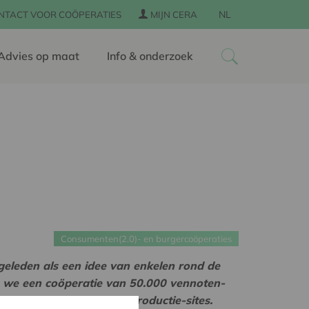
NL
NTACT VOOR COÖPERATIES
MIJN CERA
Advies op maat
Info & onderzoek
Consumenten(2.0)- en burgercoöperaties
geleden als een idee van enkelen rond de
n we een coöperatie van 50.000 vennoten-
n in 339 hernieuwbare productie-sites.