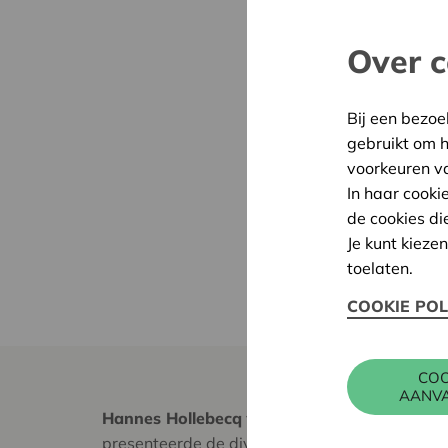
Over c
Bij een bezoe
gebruikt om 
voorkeuren v
In haar cooki
de cookies di
Je kunt kieze
toelaten.
COOKIE POL
COO
AANV
Hannes Hollebecq
van Cera Coopburo gaf een 
presenteerde de diversiteit aan coöperaties: 