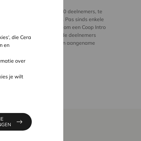
tes waren wij, samen met 50 deelnemers, te
tsfabriek gevestigd in Ham. Pas sinds enkele
een unieke kans en locatie om een Coop Intro
avonden wil Cera Coopburo de deelnemers
es‘, die Cera
öperatief ondernemen op een aangename
n en
rmatie over
ies je wilt
IE
INGEN