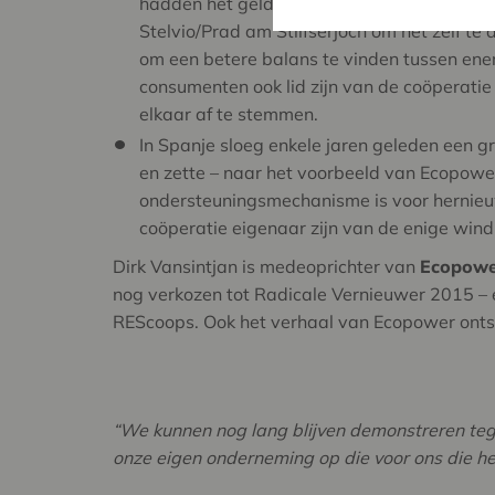
hadden het geld niet en daarop besloten bur
Stelvio/Prad am Stilfserjoch om het zelf te
om een betere balans te vinden tussen ene
consumenten ook lid zijn van de coöperatie
elkaar af te stemmen.
In Spanje sloeg enkele jaren geleden een g
en zette – naar het voorbeeld van Ecopowe
ondersteuningsmechanisme is voor hernieuw
coöperatie eigenaar zijn van de enige wind
Dirk Vansintjan is medeoprichter van
Ecopow
nog verkozen tot Radicale Vernieuwer 2015 – 
REScoops. Ook het verhaal van Ecopower ontst
“We kunnen nog lang blijven demonstreren teg
onze eigen onderneming op die voor ons die h