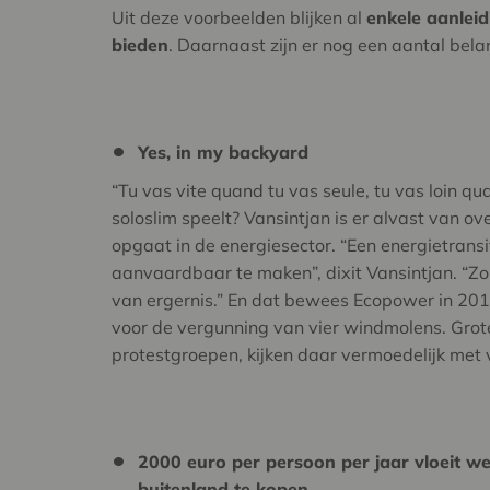
Uit deze voorbeelden blijken al
enkele aanle
bieden
. Daarnaast zijn er nog een aantal bela
Yes, in my backyard
“Tu vas vite quand tu vas seule, tu vas loin qu
soloslim speelt? Vansintjan is er alvast van ov
opgaat in de energiesector. “Een energietransit
aanvaardbaar te maken”, dixit Vansintjan. “Zo
van ergernis.” En dat bewees Ecopower in 20
voor de vergunning van vier windmolens. Grot
protestgroepen, kijken daar vermoedelijk met 
2000 euro per persoon per jaar vloeit weg
buitenland te kopen