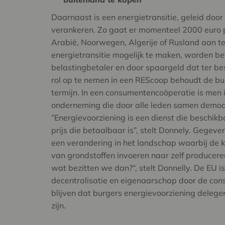
Daarnaast is een energietransitie, geleid doo
verankeren. Zo gaat er momenteel 2000 euro p
Arabië, Noorwegen, Algerije of Rusland aan t
energietransitie mogelijk te maken, worden be
belastingbetaler en door spaargeld dat ter be
rol op te nemen in een REScoop behoudt de bur
termijn. In een consumentencoöperatie is men
onderneming die door alle leden samen democ
”Energievoorziening is een dienst die beschik
prijs die betaalbaar is”, stelt Donnely. Gegeve
een verandering in het landschap waarbij de k
van grondstoffen invoeren naar zelf produceren
wat bezitten we dan?“, stelt Donnelly. De EU i
decentralisatie en eigenaarschap door de cons
blijven dat burgers energievoorziening deleger
zijn.