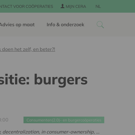
NL
NTACT VOOR COÖPERATIES
MIJN CERA
Advies op maat
Info & onderzoek
doen het zelf, en beter?!
itie: burgers
8:00
Consumenten(2.0)- en burgercoöperaties
y, decentralization, in consumer-ownership, …