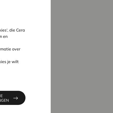
es‘, die Cera
n en
rmatie over
ies je wilt
IE
INGEN