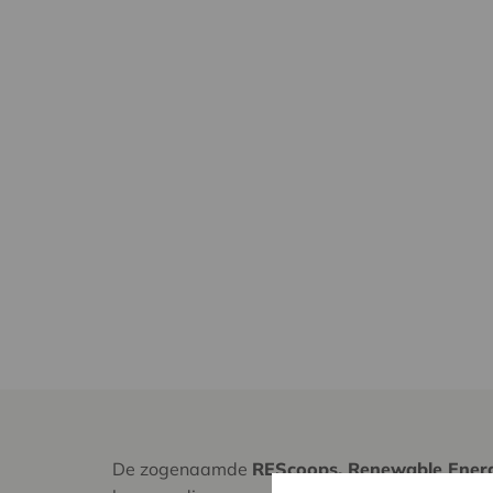
De zogenaamde
REScoops, Renewable Energ