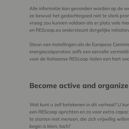
Alle informatie kan gevonden worden op de w
ze bewust het gedachtegoed niet te sterk pr
vraag zou kunnen voldoen als er plots vele men
en REScoop.eu ondersteunt dergelijke initiati
Steun van instellingen als de Europese Commiss
energiecoöperaties zelfs een eervolle vermeldi
voor de Italiaanse REScoop-leden een hart on
Become active and organize
Wat kunt u zelf betekenen in dit verhaal? U ku
een REScoop oprichten en zo voor extra capaci
te starten met mensen, die zich vrijwillig will
begin is klein, toch?