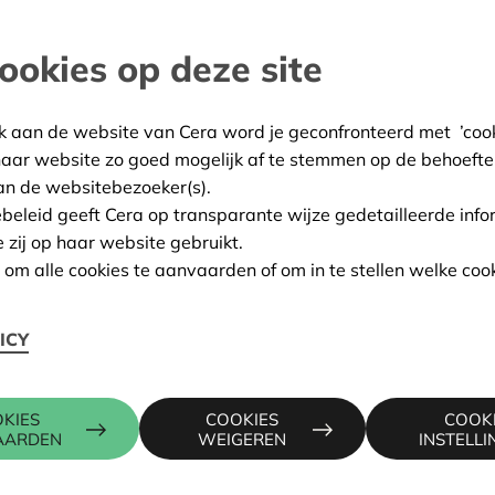
gie of energie-efficiëntie (productie, distributie,
ookies op deze site
e aard van fossiele brandstoffen noopt tot een
ie. Deze energietransitie kan geleid worden door
k aan de website van Cera word je geconfronteerd met ’cooki
zetten of door burgers die zich groeperen.
haar website zo goed mogelijk af te stemmen op de behoefte
an de websitebezoeker(s).
oe om in deze burgergroeperingen te geloven. Kijk
ebeleid geeft Cera op transparante wijze gedetailleerde info
 in heel Europa die
Dirk Vansintjan
toelichtte, de
e zij op haar website gebruikt.
n om alle cookies te aanvaarden of om in te stellen welke cook
n kapitaal samenbrengen om te investeren in een
ICY
KIES
COOKIES
COOK
AARDEN
WEIGEREN
INSTELL
od is. In 1920 waren er in Zuid-Tirol geen Italiaanse
in die aparte regio energie te brengen. De gemeenten