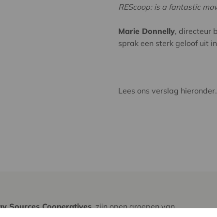
REScoop: is a fantastic mo
Marie Donnelly
, directeur
sprak een sterk geloof uit 
Lees ons verslag hieronder.
y Sources Cooperatives
, zijn open groepen van