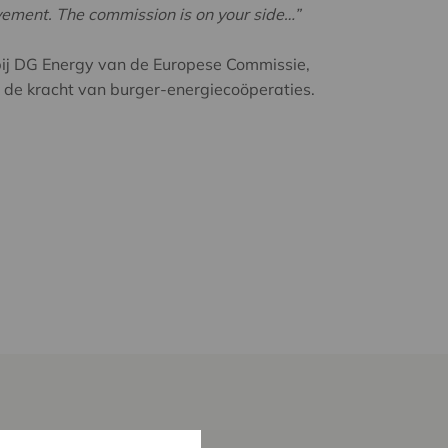
vement. The commission is on your side…”
 bij DG Energy van de Europese Commissie,
in de kracht van burger-energiecoöperaties.