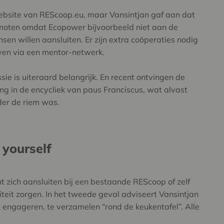
ebsite van REScoop.eu, maar Vansintjan gaf aan dat
omoten omdat Ecopower bijvoorbeeld niet aan de
sen willen aansluiten. Er zijn extra coöperaties nodig
even via een mentor-netwerk.
ie is uiteraard belangrijk. En recent ontvingen de
ng in de encycliek van paus Franciscus, wat alvast
der de riem was.
 yourself
nt zich aansluiten bij een bestaande REScoop of zelf
teit zorgen. In het tweede geval adviseert Vansintjan
en engageren, te verzamelen “rond de keukentafel”. Alle