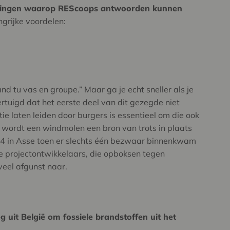
idingen waarop REScoops antwoorden kunnen
ngrijke voordelen:
and tu vas en groupe.” Maar ga je echt sneller als je
ertuigd dat het eerste deel van dit gezegde niet
ie laten leiden door burgers is essentieel om die ook
 wordt een windmolen een bron van trots in plaats
14 in Asse toen er slechts één bezwaar binnenkwam
e projectontwikkelaars, die opboksen tegen
veel afgunst naar.
 uit België om fossiele brandstoffen uit het