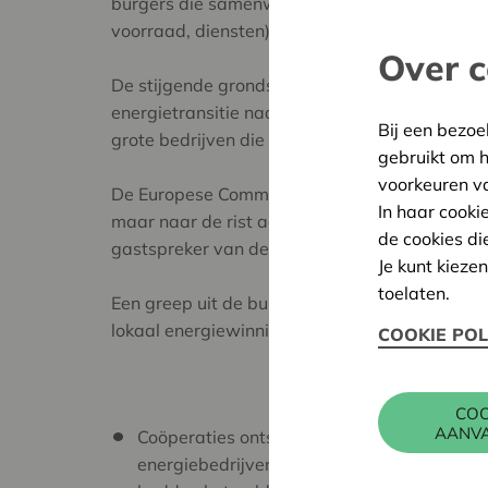
burgers die samenwerken rond hernieuwbare ener
voorraad, diensten).
Over c
De stijgende grondstofprijzen en de vervuilend
energietransitie naar meer hernieuwbare energ
Bij een bezoe
grote bedrijven die grootschalige projecten op
gebruikt om 
voorkeuren v
De Europese Commissie heeft er alle redenen t
In haar cooki
maar naar de rist aan succesvolle voorbeelden
de cookies di
gastspreker van deze Coop Break.
Je kunt kieze
toelaten.
Een greep uit de burgergroeperingen die eige
lokaal energiewinningproject:
COOKIE POL
COO
AANV
Coöperaties ontstaan bij uitstek waar er no
energiebedrijven die wilden investeren om 