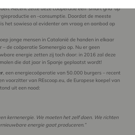
gers, zoals bv. die van het dorp Prato allo
 doen. Recent zette deze coöperatie een ‘smart grid’ op
rgieproductie en –consumptie. Doordat de meeste
 is het sowieso al evidenter om vraag en aanbod op
roep jonge mensen in Catalonië de handen in elkaar
r – de coöperatie Somenergia op. Nu er geen
bare energie zetten zij toch door: in 2016 zal deze
molen die dat jaar in Spanje geplaatst wordt!
er
, een energiecoöperatie van 50.000 burgers – recent
en voorzitter van REscoop.eu, de Europese koepel van
ond uit een nood:
en kernenergie. We moeten het zelf doen. We richten
ernieuwbare energie gaat produceren.”