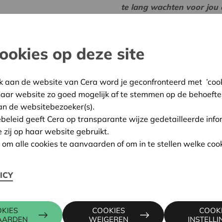
te lang wachten voor jou 
een seintje:
infocoop@cer
De oprichting van je coöpera
ookies op deze site
gelanceerd bestaat het ris
dagdagelijkse werking, waa
kwesties die op termijn het
k aan de website van Cera word je geconfronteerd met ’cooki
bij vragen waar je als bes
haar website zo goed mogelijk af te stemmen op de behoefte
niet altijd de tijd voor vi
an de websitebezoeker(s).
gaat het met ons financieel
ebeleid geeft Cera op transparante wijze gedetailleerde info
ledenbetrokkenheid? En dit 
e zij op haar website gebruikt.
Cera en de ervaring en ex
n om alle cookies te aanvaarden of om in te stellen welke cook
van coöperaties.
ICY
Waar:
Cera, Munts
Wanneer:
donderdag 1
KIES
COOKIES
COOK
Prijs:
250 EUR - 
AARDEN
WEIGEREN
INSTELL