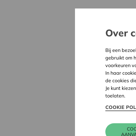
Over c
Bij een bezoe
gebruikt om 
voorkeuren v
In haar cooki
de cookies di
Je kunt kieze
toelaten.
COOKIE POL
COO
AANV