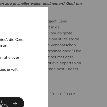
en zou je sneller willen deelnemen? Geef ons
a.coop
tie is vaak een intensief traject. Eens
ico dat je meegezogen wordt in de
rbij er minder aandacht is voor de grote
 verschil maken. Twee dagen om stil te staan
es‘, die Cera
tuurder van een coöperatieve vennootschap
n en
ndt. Zit onze coöperatieve governance goed? Hoe
 beleid? En zeker ook: hoe zit het met onze
rmatie over
in interactie met de coöperatieve experts van
pertise van andere deelnemende bestuurders
ies je wilt
traat 1 , 3000 Leuven
4 en dinsdag 26 maart - 9.30 - 16.30 uur
IE
220 EUR - 180 EUR
INGEN