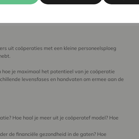
infocoop@c
Meer info:
ders uit coöperaties met een kleine personeelsploeg
hebt.
n hoe je maximaal het potentieel van je coöperatie
schillende levensfases en handvaten om ermee aan de
atie? Hoe haal je meer uit je coöperatef model? Hoe
?
rder de financiële gezondheid in de gaten? Hoe