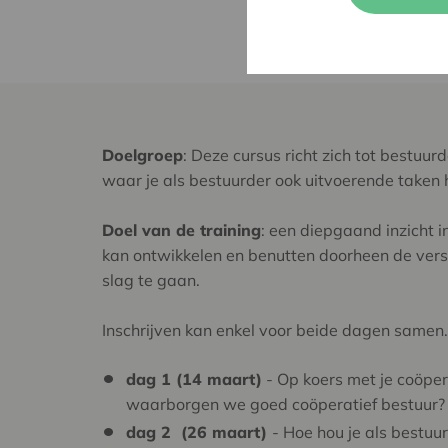
Doelgroep
: Deze cursus richt zich tot bestuur
waar je als bestuurder ook uitvoerende taken 
Doel van de training
: een diepgaand inzicht i
kan ontwikkelen en benutten doorheen de ver
slag te gaan.
Inschrijven kan enkel voor beide dagen samen.
dag 1 (14 maart)
- Op koers met je coöper
waarborgen we goed coöperatief bestuur
dag 2 (26 maart)
- Hoe hou je als bestuu