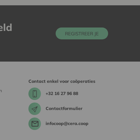
eld
REGISTREER JE
Contact enkel voor coöperaties
n
+32 16 27 96 88
Contactformulier
infocoop@cera.coop