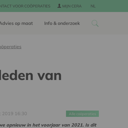
NL
NTACT VOOR COÖPERATIES
MIJN CERA
Advies op maat
Info & onderzoek
oöperaties
leden van
t 2019 16:30
Alle coöperaties
e opnieuw in het voorjaar van 2021. Is dit