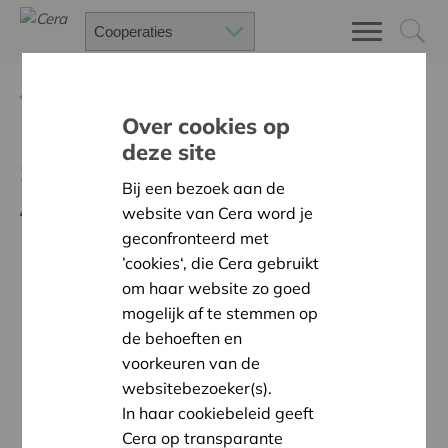
Terug
Kalender
Over cookies op
deze site
Speed-dating met Cera op
Bij een bezoek aan de
Acceleratie-event Goed
website van Cera word je
Bestuur van Verso
geconfronteerd met
’cookies‘, die Cera gebruikt
om haar website zo goed
mogelijk af te stemmen op
de behoeften en
voorkeuren van de
websitebezoeker(s).
In haar cookiebeleid geeft
Cera op transparante