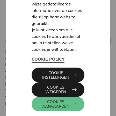
wijze gedetailleerde
informatie over de cookies
die zij op haar website
gebruikt.
Je kunt kiezen om alle
cookies te aanvaarden of
05 juni 2019 09:00 - 13:00
Alle coöperaties
om in te stellen welke
cookies je wilt toelaten.
Een sociale onderneming die zich wil voorbereiden op
de uitdagingen van morgen, doet er goed aan om ook
COOKIE POLICY
haar bestuurlijke kracht kritisch te bekijken. Daarom
organiseert Verso samen met haar ledenfederaties en
COOKIE
Koning Boudewijnstichting een exclusief event voor
INSTELLINGEN
bestuurders en directies van sociale ondernemingen.
COOKIES
Wil je de principes van goed bestuur vertalen in je
WEIGEREN
werking? Ben je op zoek naar de juiste ondersteuning
COOKIES
hiertoe of zoek je een klankbord om de juiste vragen te
AANVAARDEN
stellen?