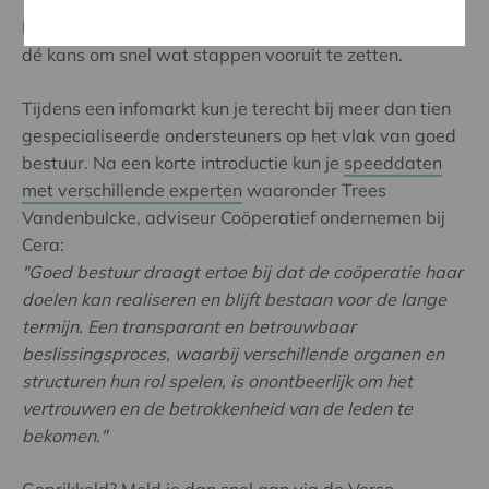
Dan is het acceleratie-event bestuurlijke vernieuwing
dé kans om snel wat stappen vooruit te zetten.
Tijdens een infomarkt kun je terecht bij meer dan tien
gespecialiseerde ondersteuners op het vlak van goed
bestuur. Na een korte introductie kun je
speeddaten
met verschillende experten
waaronder Trees
Vandenbulcke, adviseur Coöperatief ondernemen bij
Cera:
"Goed bestuur draagt ertoe bij dat de coöperatie haar
doelen kan realiseren en blijft bestaan voor de lange
termijn. Een transparant en betrouwbaar
beslissingsproces, waarbij verschillende organen en
structuren hun rol spelen, is onontbeerlijk om het
vertrouwen en de betrokkenheid van de leden te
bekomen."
Geprikkeld? Meld je dan snel aan via de Verso-