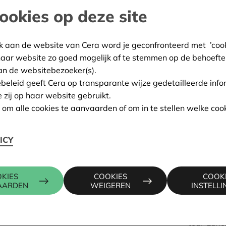
van
Architectuurwijzer
de n
ookies op deze site
als Wohnen en Kraftwerk, e
Van de stad Zürich kregen 
Tot slot bezochten we kw
k aan de website van Cera word je geconfronteerd met ’cooki
conservatieve coöperaties, 
haar website zo goed mogelijk af te stemmen op de behoefte
kwaliteit en betaalbaarhe
an de websitebezoeker(s).
deskundigen uit wooncoöpe
ebeleid geeft Cera op transparante wijze gedetailleerde info
naar nieuwe mogelijkheden
e zij op haar website gebruikt.
n om alle cookies te aanvaarden of om in te stellen welke cook
Lees hieronder ons reisvers
ICY
(foto's © Joep Gosen, Jan 
KIES
COOKIES
COOK
AARDEN
WEIGEREN
INSTELL
Wanneer:
van woens
Programma:
http://ar
tour-zuric