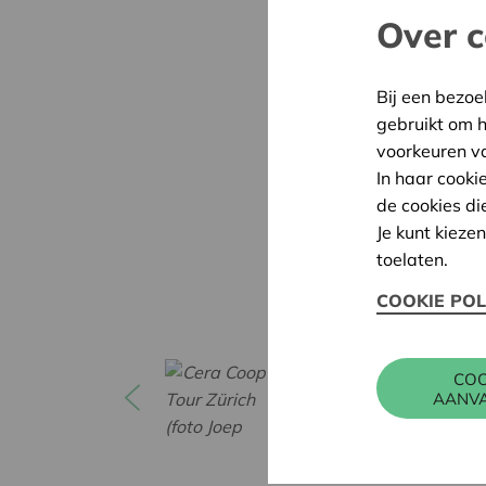
Over c
Bij een bezoe
gebruikt om 
voorkeuren v
In haar cooki
de cookies di
Je kunt kieze
toelaten.
COOKIE POL
COO
AANV