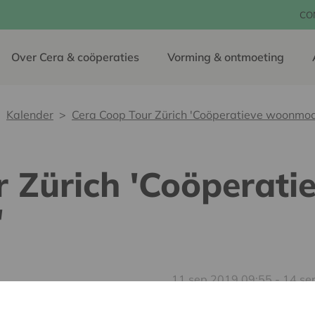
CO
Over Cera & coöperaties
Vorming & ontmoeting
Kalender
Cera Coop Tour Zürich 'Coöperatieve woonmod
 Zürich 'Coöperati
'
11 sep 2019 09:55 - 14 se
Tijdens een vierdaagse Ce