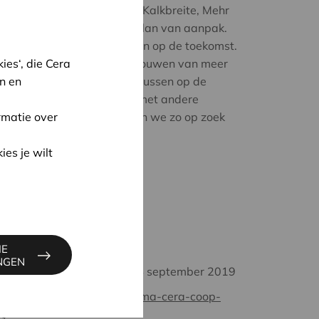
ieuwere coöperaties zoals Kalkbreite, Mehr
n we luisterden naar hun plan van aanpak.
we hun visie op het beleid en op de toekomst.
alitatieve appartementsgebouwen van meer
es‘, die Cera
zoals Im Gut, die vooral focussen op de
n en
id van elke woning. Samen met andere
raties of overheden, gingen we zo op zoek
rmatie over
 voor Vlaanderen.
ies je wilt
lag in 4 aparte delen.
Denoo en Peggy Totté)
IE
INGEN
dag 11 t.e.m. zaterdag 14 september 2019
chitectuurwijzer.be/programma-cera-coop-
h/