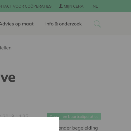
NL
NTACT VOOR COÖPERATIES
MIJN CERA
Advies op maat
Info & onderzoek
ellen'
eve
p 2019 14:35
Dorps- en buurtcoöperaties
ra Coop Tour bezochten we onder begeleiding