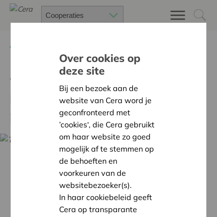
Terug
Kalender
Over cookies op
deze site
Webinar 'Balans- en
Bij een bezoek aan de
liquiditeitstest in de
website van Cera word je
praktijk'
geconfronteerd met
’cookies‘, die Cera gebruikt
om haar website zo goed
mogelijk af te stemmen op
de behoeften en
voorkeuren van de
websitebezoeker(s).
In haar cookiebeleid geeft
Cera op transparante