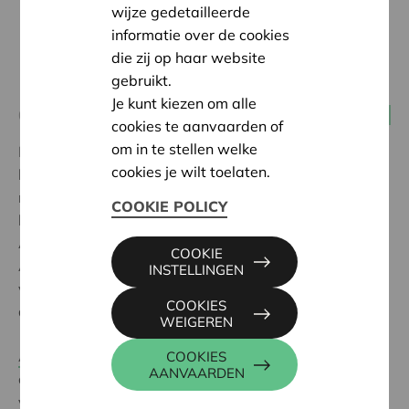
wijze gedetailleerde
informatie over de cookies
die zij op haar website
gebruikt.
Je kunt kiezen om alle
09 juli 2020 17:00 - 18:30
Producenten coöperaties
cookies te aanvaarden of
om in te stellen welke
De provincie West-Vlaanderen wil coöperaties in
cookies je wilt toelaten.
land- en tuinbouw extra ondersteunen en keurde
recent het vernieuwde reglement “coöperaties in de
COOKIE POLICY
land- en tuinbouw” goed. Wat houdt het reglement in?
Aan welke voorwaarden moeten projecten voldoen?
COOKIE
Aankondiging van een specifieke thematische call,
INSTELLINGEN
voor projecten die specifieke pijnpunten aanpakken
COOKIES
die tijdens de coronacrisis naar voor kwamen/komen.
WEIGEREN
Anne-Marie Vangeenberghe
, interteamlid Coöperatief
COOKIES
AANVAARDEN
ondernemen Cera - Innovatiesteunpunt, schetst de
voordelen van coöperaties t.o.v. andere