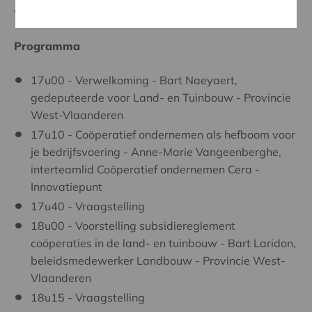
vennootschappen.
Programma
17u00 - Verwelkoming - Bart Naeyaert,
gedeputeerde voor Land- en Tuinbouw - Provincie
West-Vlaanderen
17u10 - Coöperatief ondernemen als hefboom voor
je bedrijfsvoering - Anne-Marie Vangeenberghe,
interteamlid Coöperatief ondernemen Cera -
Innovatiepunt
17u40 - Vraagstelling
18u00 - Voorstelling subsidiereglement
coöperaties in de land- en tuinbouw - Bart Laridon,
beleidsmedewerker Landbouw - Provincie West-
Vlaanderen
18u15 - Vraagstelling