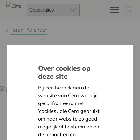
Terug
Kalender
Cera Coop Workshop
'Starten met of bij een
Over cookies op
coöperatie'
deze site
Bij een bezoek aan de
website van Cera word je
geconfronteerd met
’cookies‘, die Cera gebruikt
om haar website zo goed
mogelijk af te stemmen op
de behoeften en