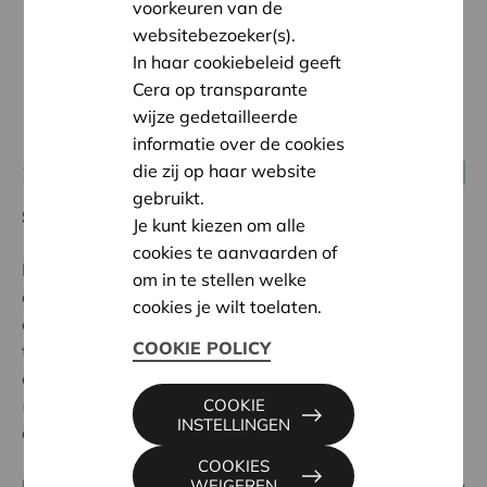
voorkeuren van de
websitebezoeker(s).
In haar cookiebeleid geeft
Cera op transparante
wijze gedetailleerde
informatie over de cookies
die zij op haar website
29 maart 2023 09:30 - 14:30
Alle coöperaties
gebruikt.
Sorry, we zijn volzet!
Je kunt kiezen om alle
cookies te aanvaarden of
De stap zetten om samen een coöperatieve
om in te stellen welke
onderneming op te zetten is een mooie, maar
cookies je wilt toelaten.
complexe uitdaging. Je hebt immers een ganse weg af
COOKIE POLICY
te leggen: van coöperatief idee richting een
coöperatief ondernemingsplan, tot het oprichten van
(of omvormen tot) en de eerste stappen van de
COOKIE
INSTELLINGEN
coöperatieve vennootschap.
COOKIES
Hannes Hollebecq
geeft je in deze startersvorming een
WEIGEREN