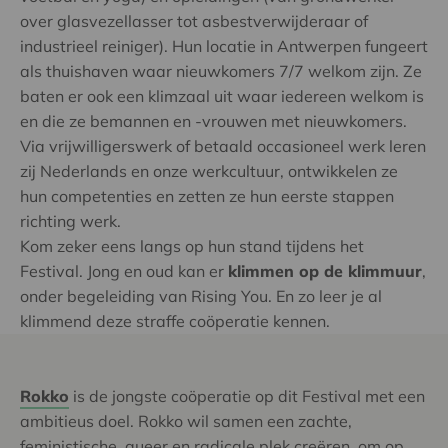
over glasvezellasser tot asbestverwijderaar of
industrieel reiniger). Hun locatie in Antwerpen fungeert
als thuishaven waar nieuwkomers 7/7 welkom zijn. Ze
baten er ook een klimzaal uit waar iedereen welkom is
en die ze bemannen en -vrouwen met nieuwkomers.
Via vrijwilligerswerk of betaald occasioneel werk leren
zij Nederlands en onze werkcultuur, ontwikkelen ze
hun competenties en zetten ze hun eerste stappen
richting werk.
Kom zeker eens langs op hun stand tijdens het
Festival. Jong en oud kan er
klimmen op de klimmuur
,
onder begeleiding van Rising You. En zo leer je al
klimmend deze straffe coöperatie kennen.
Rokko
is de jongste coöperatie op dit Festival met een
ambitieus doel. Rokko wil samen een zachte,
feministische, queer en radicale plek creëren, om op