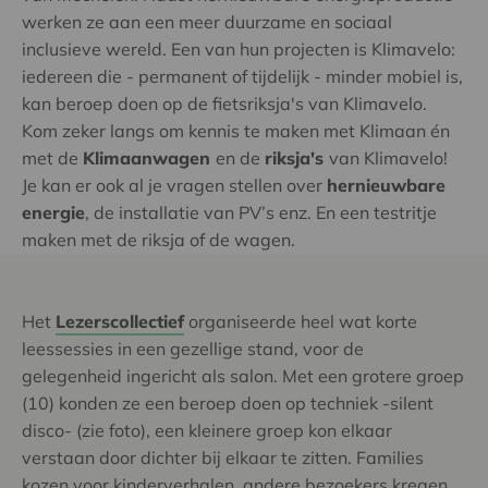
werken ze aan een meer duurzame en sociaal
inclusieve wereld. Een van hun projecten is Klimavelo:
iedereen die - permanent of tijdelijk - minder mobiel is,
kan beroep doen op de fietsriksja's van Klimavelo.
Kom zeker langs om kennis te maken met Klimaan én
met de
Klimaanwagen
en de
riksja's
van Klimavelo!
Je kan er ook al je vragen stellen over
hernieuwbare
energie
, de installatie van PV’s enz. En een testritje
maken met de riksja of de wagen.
Het
Lezerscollectief
organiseerde heel wat korte
leessessies in een gezellige stand, voor de
gelegenheid ingericht als salon. Met een grotere groep
(10) konden ze een beroep doen op techniek -silent
disco- (zie foto), een kleinere groep kon elkaar
verstaan door dichter bij elkaar te zitten. Families
kozen voor kinderverhalen, andere bezoekers kregen