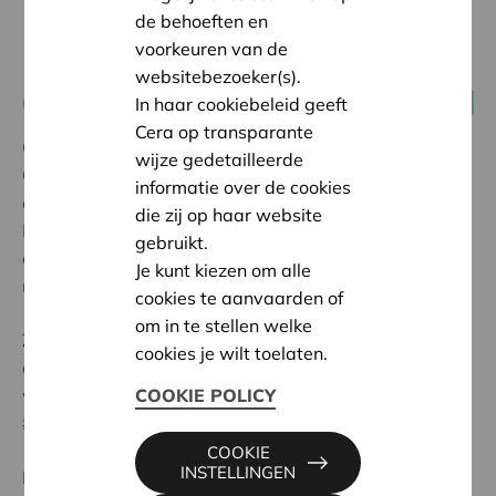
de behoeften en
voorkeuren van de
websitebezoeker(s).
06 juli 2024 11:00 - 17:00
In haar cookiebeleid geeft
Alle coöperaties
Cera op transparante
Op zaterdag 6 juli verwelkomden we meer dan 500
wijze gedetailleerde
Cera-vennoten
op ons allereerste ‘Festival van de
informatie over de cookies
coöperaties’
bij de coöperatie BelOrta in Sint-
die zij op haar website
Katelijne-Waver.
Diverse coöperaties zetten er zich
gebruikt.
op informatieve, maar vooral ook leuke en lekkere
Je kunt kiezen om alle
manier in de kijker.
cookies te aanvaarden of
om in te stellen welke
Zo vierden we samen met de 3 miljoen andere
cookies je wilt toelaten.
coöperaties en hun meer dan een miljard vennoten
wereldwijd de
Internationale Dag van de Coöperatie
!
COOKIE POLICY
#Coopsday
COOKIE
INSTELLINGEN
Bekijk hieronder de fotogalerij en aftermovie 👇