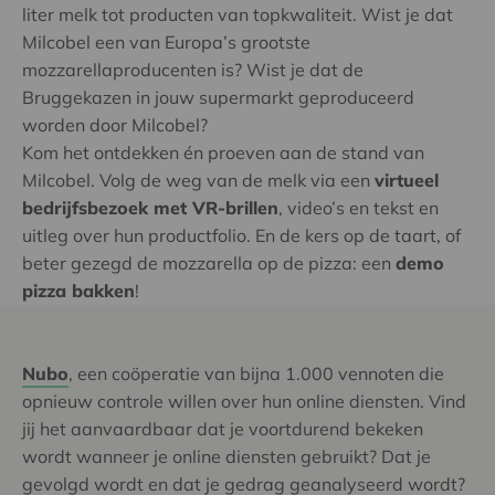
liter melk tot producten van topkwaliteit. Wist je dat
Milcobel een van Europa’s grootste
mozzarellaproducenten is? Wist je dat de
Bruggekazen in jouw supermarkt geproduceerd
worden door Milcobel?
Kom het ontdekken én proeven aan de stand van
Milcobel. Volg de weg van de melk via een
virtueel
bedrijfsbezoek met VR-brillen
, video’s en tekst en
uitleg over hun productfolio. En de kers op de taart, of
beter gezegd de mozzarella op de pizza: een
demo
pizza bakken
!
Nubo
, een coöperatie van bijna 1.000 vennoten die
opnieuw controle willen over hun online diensten. Vind
jij het aanvaardbaar dat je voortdurend bekeken
wordt wanneer je online diensten gebruikt? Dat je
gevolgd wordt en dat je gedrag geanalyseerd wordt?