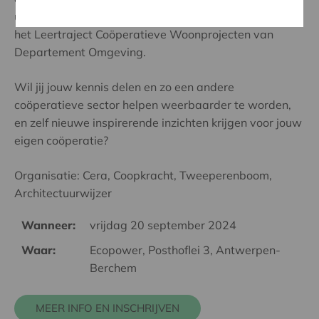
uitkomsten van de focusgroep worden opgenomen in
het Leertraject Coöperatieve Woonprojecten van
Departement Omgeving.
Wil jij jouw kennis delen en zo een andere
coöperatieve sector helpen weerbaarder te worden,
en zelf nieuwe inspirerende inzichten krijgen voor jouw
eigen coöperatie?
Organisatie: Cera, Coopkracht, Tweeperenboom,
Architectuurwijzer
Wanneer:
vrijdag 20 september 2024
Waar:
Ecopower, Posthoflei 3, Antwerpen-
Berchem
MEER INFO EN INSCHRIJVEN