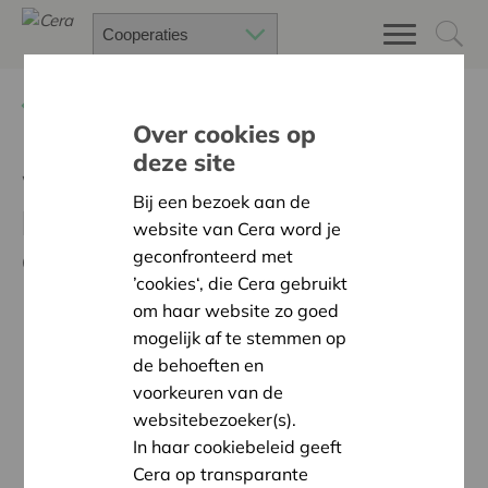
Terug
Kalender
Over cookies op
deze site
Wooncoöperaties willen
Bij een bezoek aan de
leren van jouw
website van Cera word je
coöperatieve werking!
geconfronteerd met
’cookies‘, die Cera gebruikt
om haar website zo goed
mogelijk af te stemmen op
de behoeften en
voorkeuren van de
websitebezoeker(s).
In haar cookiebeleid geeft
Cera op transparante