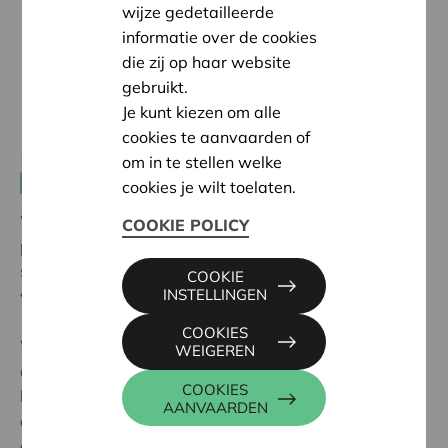
wijze gedetailleerde
informatie over de cookies
die zij op haar website
gebruikt.
Je kunt kiezen om alle
cookies te aanvaarden of
20 september 2024 12:30 - 15:30
om in te stellen welke
Consumenten(2.0)- en burgercoöperaties
cookies je wilt toelaten.
Wat kunnen wooncoöperaties leren van good
COOKIE POLICY
practices uit andere sectoren? Hoe maken we deze
sector weerbaarder? Wat is er nodig zodat
COOKIE
INSTELLINGEN
wooncoöperaties kunnen opschalen?
COOKIES
We zoeken leden uit allerhande sectoren en
WEIGEREN
coöperatievormen voor een verfrissend
COOKIES
buitenstaandersperspectief. Je helpt er niet alleen aan
AANVAARDEN
andere sector mee, je gaat bovendien naar huis met
de nodige inspiratie voor je eigen werking. De