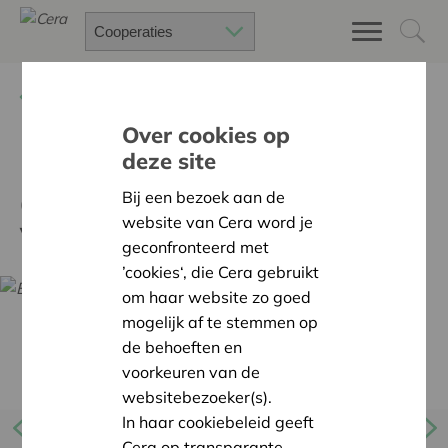
Terug
Kalender
Over cookies op
deze site
Expo ‘Hier wil ik wonen!
Coöperatief woondromen in
Bij een bezoek aan de
website van Cera word je
Vlaanderen’ in Gent
geconfronteerd met
’cookies‘, die Cera gebruikt
om haar website zo goed
mogelijk af te stemmen op
de behoeften en
voorkeuren van de
websitebezoeker(s).
In haar cookiebeleid geeft
Cera op transparante