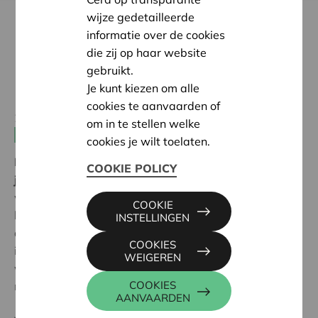
wijze gedetailleerde
informatie over de cookies
die zij op haar website
gebruikt.
Je kunt kiezen om alle
cookies te aanvaarden of
20 jun 2025 10:00 - 07 jun 2026 17:00
om in te stellen welke
Dorps- en buurtcoöperaties
cookies je wilt toelaten.
De expo 'Hier wil ik wonen!' wordt verlengd tot 7
COOKIE POLICY
juni 2026.
Daarmee krijgt het thema coöperatief
wonen extra tijd en ruimte om een breed publiek te
COOKIE
bereiken. Na een eerste editie in C-mine Genk groeide
INSTELLINGEN
de expo ook in Gent uit tot een referentiepunt voor
COOKIES
iedereen die geïnteresseerd is in alternatieve
WEIGEREN
woonmodellen met een uitgesproken
COOKIES
maatschappelijke en architecturale relevantie.
AANVAARDEN