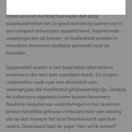
Veel licht, lucht, groen en ruimte: het zijn vaak de
troeven van een woning op eigen kavel.
In deze expo
tonen Cera en Architectuurwijzer dat deze
woonkwaliteiten net zo goed aanwezig kunnen zijn in
een compact ontworpen appartement. Inspirerende
woonprojecten uit binnen- en buitenland worden in
meerdere dimensies tastbaar gemaakt voor de
bezoeker.
Coöperatief wonen is een beproefde alternatieve
woonvorm die heel wat voordelen biedt. Zo zorgen
coöperaties vaak voor een diversiteit aan
woningtypes die kwalitatief gelijkwaardig zijn. Dankzij
de collectieve eigenaarsvorm kunnen bewoners
flexibeler inspelen op veranderingen in hun leven en
binnen hetzelfde gebouw verhuizen naar een woning
die op dat moment het best beantwoordt aan hun
noden. Daarnaast laat de expo ‘Hier wil ik wonen!’