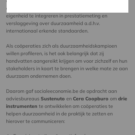
onder de radar. Tot hiertoe ontbrak het coöperaties
aan instrumenten die helpen om hun coöperatieve
eigenheid te integreren in prestatiemeting en
verslaggeving over duurzaamheid a.d.h.v.
internationaal erkende standaarden.
Als coöperaties zich als duurzaamheidskampioen
willen profileren, is het ook belangrijk dat zij
handvatten aangereikt krijgen om voor zichzelf en hun
stakeholders in kaart te brengen in welke mate ze aan
duurzaam ondernemen doen.
Daarom gaf socialeeconomie.be de opdracht aan
adviesbureaus
Sustenuto
en
Cera Coopburo
om
drie
instrumenten
te ontwikkelen om coöperaties te
helpen duurzaamheid in de praktijk te zetten en
hierover te communiceren: