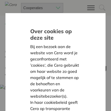
Terug
Nieuws
Over cookies op
deze site
Is coöperatief ondernemen
Bij een bezoek aan de
duurzaam ondernemen?
website van Cera word je
Tools voor
geconfronteerd met
duurzaamheidsrapportering
’cookies‘, die Cera gebruikt
om haar website zo goed
voor coöperaties
mogelijk af te stemmen op
de behoeften en
voorkeuren van de
websitebezoeker(s).
In haar cookiebeleid geeft
Cera op transparante