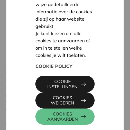
wijze gedetailleerde
informatie over de cookies
die zij op haar website
gebruikt.
Je kunt kiezen om alle
cookies te aanvaarden of
om in te stellen welke
cookies je wilt toelaten.
14 juli 2016
Alle coöperaties
COOKIE POLICY
De internationale coöperatieve beweging (ICA) stelt in
zijn “
Blueprint for a Cooperative Decade
”
COOKIE
INSTELLINGEN
coöperaties voor de strategische uitdaging om zich te
positioneren als duurzaamheidskampioenen. Met recht
COOKIES
en rede? Draagt de coöperatieve identiteit effectief
WEIGEREN
meer garanties tot duurzaamheid in zich?
COOKIES
AANVAARDEN
De inspanningen van coöperaties blijven echter vaak