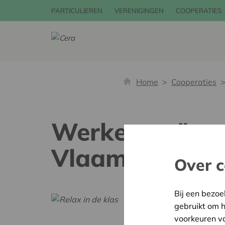
PARTICULIEREN
VERENIGINGEN
COOPERATIES
Home
Cooperaties
Werkerscoöpera
Vlaamse basiss
Over c
Bij een bezoe
gebruikt om 
voorkeuren v