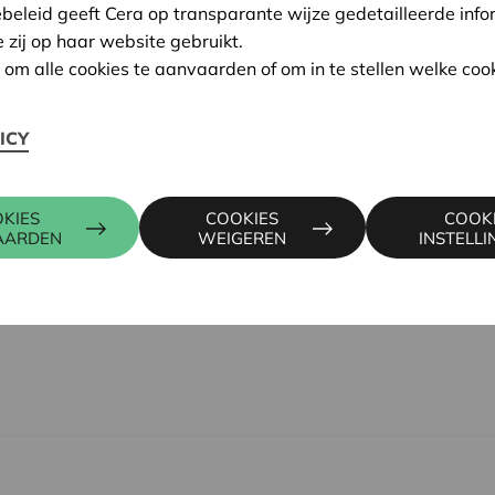
ebeleid geeft Cera op transparante wijze gedetailleerde info
en Phaedra Laermans.
e zij op haar website gebruikt.
n om alle cookies te aanvaarden of om in te stellen welke cook
Waarom en vooral hoe doe
staken samen met Hannes H
ICY
Drie maanden later konden 
doopvont houden.
KIES
COOKIES
COOK
AARDEN
WEIGEREN
INSTELL