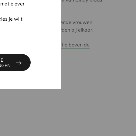
rmatie over
ies je wilt
 je dat? De twee ondernemende vrouwen
ollebecq van Cera de hoofden bij elkaar.
de bezielsters hun coöperatie boven de
IE
INGEN