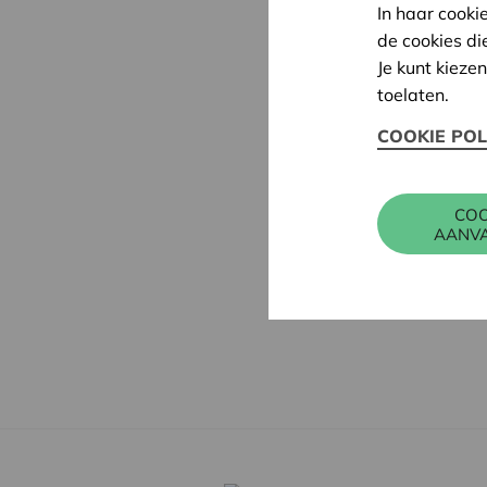
In haar cooki
de cookies di
Je kunt kieze
toelaten.
COOKIE POL
COO
AANV