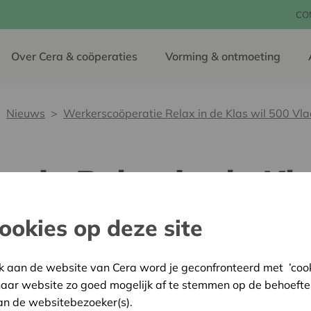
CO
Over Cera & coöperaties
Vorming & ontmoeting
Nieuws
Werkerscoöperatie Relax in de Klas wil 500 Vl
tie Relax in de Kla
cholen aan het med
ookies op deze site
k aan de website van Cera word je geconfronteerd met ’cooki
17 oktober 2017
haar website zo goed mogelijk af te stemmen op de behoefte
Op vijf jaar tijd alle leerl
an de websitebezoeker(s).
basisscholen aan het medit