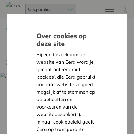
Terug
Nieuws
Over cookies op
deze site
MindWade: IT’ers verenigen
Bij een bezoek aan de
zich in coöperatie
website van Cera word je
geconfronteerd met
’cookies‘, die Cera gebruikt
om haar website zo goed
mogelijk af te stemmen op
de behoeften en
voorkeuren van de
websitebezoeker(s).
In haar cookiebeleid geeft
Cera op transparante