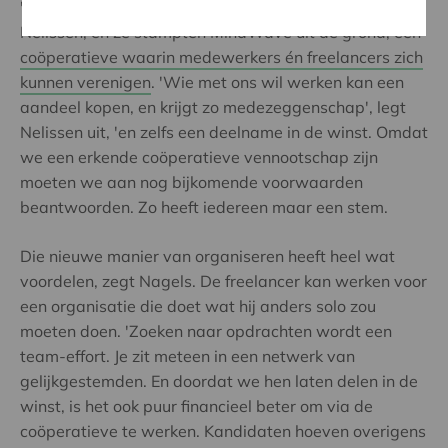
'Dat kan anders', vonden Johan Nagels en Peter
Nelissen, en ze stampten MindWave uit de grond, een
coöperatieve waarin medewerkers én freelancers zich
kunnen verenigen
. 'Wie met ons wil werken kan een
aandeel kopen, en krijgt zo medezeggenschap', legt
Nelissen uit, 'en zelfs een deelname in de winst. Omdat
we een erkende coöperatieve vennootschap zijn
moeten we aan nog bijkomende voorwaarden
beantwoorden. Zo heeft iedereen maar een stem.
Die nieuwe manier van organiseren heeft heel wat
voordelen, zegt Nagels. De freelancer kan werken voor
een organisatie die doet wat hij anders solo zou
moeten doen. 'Zoeken naar opdrachten wordt een
team-effort. Je zit meteen in een netwerk van
gelijkgestemden. En doordat we hen laten delen in de
winst, is het ook puur financieel beter om via de
coöperatieve te werken. Kandidaten hoeven overigens