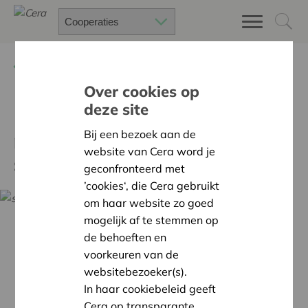
Terug
Nieuws
Over cookies op
deze site
Uitstel: coöperaties,
Bij een bezoek aan de
registreer je UBO’s voor 30
website van Cera word je
september
geconfronteerd met
’cookies‘, die Cera gebruikt
om haar website zo goed
mogelijk af te stemmen op
de behoeften en
voorkeuren van de
websitebezoeker(s).
In haar cookiebeleid geeft
Cera op transparante