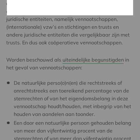
entiteit waaraan ze verbonden zijn. In de Wet wordt
een onderscheid gemaakt tussen drie soorten
juridische entiteiten, namelijk vennootschappen,
(internationale) vzw’s en stichtingen en trusts en
andere juridische entiteiten die vergelijkbaar zijn met
trusts. En dus ook coöperatieve vennootschappen.
Worden beschouwd als
uiteindelijke begunstigden
in
het geval van vennootschappen:
De natuurlijke perso(o)n(en) die rechtstreeks of
onrechtstreeks een toereikend percentage van de
stemrechten of van het eigendomsbelang in deze
vennootschap houdt/houden, met inbegrip van het
houden van aandelen aan toonder.
Een door een natuurlijke persoon gehouden belang
van meer dan vijfentwintig procent van de
stemrechten of van meer dan vijfentwintig procent