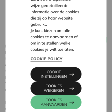
wijze gedetailleerde
informatie over de cookies
die zij op haar website
gebruikt.
Je kunt kiezen om alle
cookies te aanvaarden of
19 februari 2019
Alle coöperaties
om in te stellen welke
De wet van 18 september 2017 tot voorkoming van
cookies je wilt toelaten.
het witwassen van geld en de financiering van
terrorisme en tot beperking van het gebruik van
COOKIE POLICY
contanten (hierna de “Wet”) voorziet in het invoeren
van een register van uiteindelijke begunstigden in
COOKIE
INSTELLINGEN
België (in het Engels ‘UBO’ genoemd, dat staat voor
‘Ultimate Beneficial Owner’; hierna het “UBO-
COOKIES
register”).
WEIGEREN
COOKIES
De Wet somt verschillende categorieën van
AANVAARDEN
uiteindelijke begunstigden op volgens de juridische