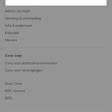
Over Cera en coöperaties
Advies op maat
Vorming & ontmoeting
Info & onderzoek
Kalender
Nieuws
Cera voor
Cera voor particulieren/vennoten
Cera voor verenigingen
Over Cera
KBC Ancora
BRS