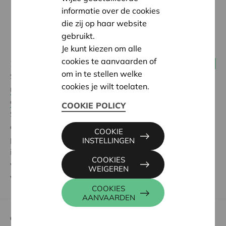
informatie over de cookies
die zij op haar website
gebruikt.
Je kunt kiezen om alle
cookies te aanvaarden of
23 juli 2019
Werkerscoöperaties
om in te stellen welke
Schoongewoon is een uniek schoonmaakbedrijf:
alle
cookies je wilt toelaten.
medewerkers zijn georganiseerd in lokale coöperaties
en iedereen is volledig eigenaar van de onderneming
.
COOKIE POLICY
Schoongewoon kiest een andere koers in een zeer
agressieve concurrerende branche waar de
COOKIE
professionals in de uitvoering meestal weinig tot niets
INSTELLINGEN
in te brengen hebben. Hoe werkt dat? Een bijzonder
COOKIES
verhaal over een grensverleggende casus met een
WEIGEREN
vijftal lessen uit de praktijk.
COOKIES
AANVAARDEN
Cera voor coöperaties