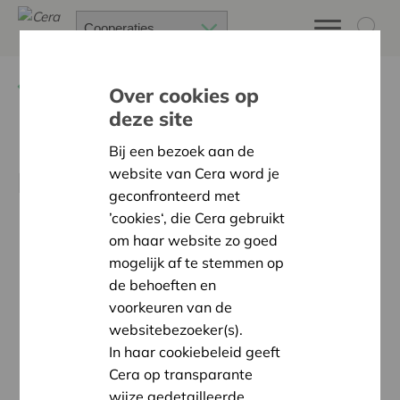
Terug
Nieuws
Over cookies op
deze site
Hoeveel eigenaarschap
Bij een bezoek aan de
website van Cera word je
kunnen professionals aan?
geconfronteerd met
’cookies‘, die Cera gebruikt
om haar website zo goed
mogelijk af te stemmen op
de behoeften en
voorkeuren van de
websitebezoeker(s).
In haar cookiebeleid geeft
Cera op transparante
wijze gedetailleerde