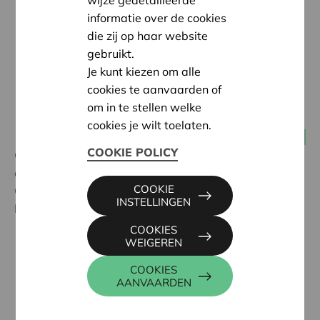
informatie over de cookies
die zij op haar website
gebruikt.
Je kunt kiezen om alle
cookies te aanvaarden of
om in te stellen welke
cookies je wilt toelaten.
12 september 2019
Alle coöperaties
COOKIE POLICY
Cera, Boerenbond en KU Leuven verbinden zich
opnieuw 3 jaar om het Kenniscentrum Coöperatief
COOKIE
Ondernemen verder uit te bouwen. Dit Kenniscentrum
INSTELLINGEN
heeft twee grote doelstellingen:
COOKIES
WEIGEREN
Wetenschappelijk onderzoek naar coöperatief
ondernemen
COOKIES
AANVAARDEN
Onderwijs over coöperatief ondernemen, onder
meer door een bachelorvak en een
postgraduaat