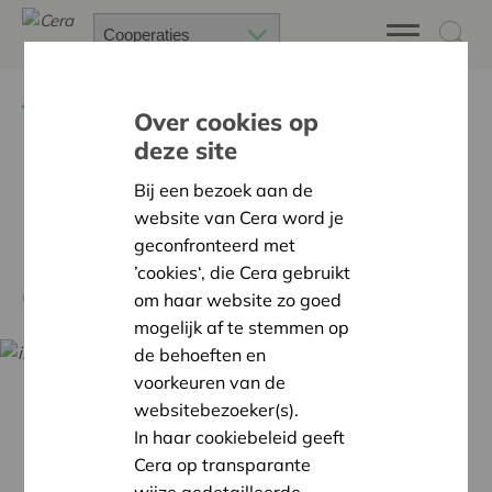
Terug
Nieuws
Over cookies op
deze site
KU Leuven, Cera en
Bij een bezoek aan de
Boerenbond verlengen
website van Cera word je
geconfronteerd met
Kenniscentrum Coöperatief
’cookies‘, die Cera gebruikt
Ondernemen
om haar website zo goed
mogelijk af te stemmen op
de behoeften en
voorkeuren van de
websitebezoeker(s).
In haar cookiebeleid geeft
Cera op transparante
wijze gedetailleerde