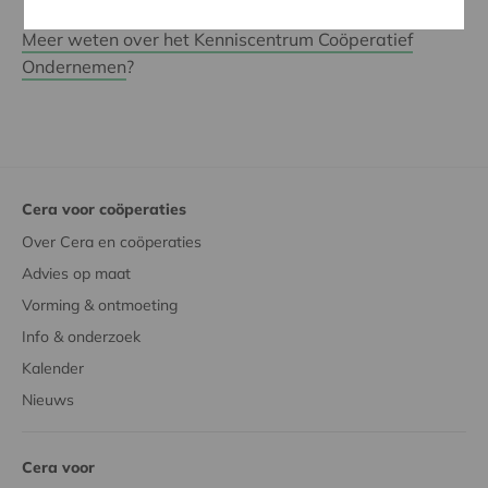
coöperatief ondernemen
, stimuleren en uitvoeren.
Meer weten over het Kenniscentrum Coöperatief
Ondernemen
?
Cera voor coöperaties
Over Cera en coöperaties
Advies op maat
Vorming & ontmoeting
Info & onderzoek
Kalender
Nieuws
Cera voor