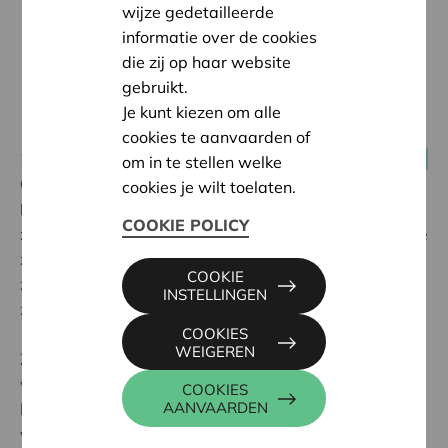
wijze gedetailleerde
informatie over de cookies
die zij op haar website
gebruikt.
Je kunt kiezen om alle
cookies te aanvaarden of
23 juli 2019
Consumenten(2.0)- en burgercoöperaties
om in te stellen welke
Colruyt
,
Luminus
en het Limburgs klimaatbedrijf
cookies je wilt toelaten.
Nuhma
: wie spaarcentjes in een windturbine of
COOKIE POLICY
zonnepanelenpark wil steken, heeft dezer dagen keuze
zat. Via verwante energiecoöperaties profileren ze
COOKIE
zich als het alternatief voor het spaarboekje, waarbij
INSTELLINGEN
ze volop inspelen op ons groene geweten.
COOKIES
WEIGEREN
Ze dienen uitsluitend om geld in te zamelen, dat
vervolgens wordt uitgeleend aan een verwant
COOKIES
AANVAARDEN
hernieuwbaar energiebedrijf dat concreet werk maakt
van de oprichting van windenergie- en zonneparken.