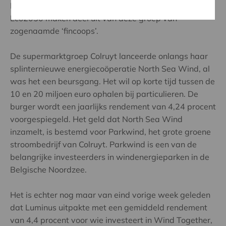
North Sea Wind, Wind Together en voorlopig ook
Eco2050 maken deel uit van deze groep van
zogenaamde ‘fincoops’.
De supermarktgroep Colruyt lanceerde onlangs haar
splinternieuwe energiecoöperatie North Sea Wind, al
was het een beursgang. Het wil op korte tijd tussen de
10 en 20 miljoen euro ophalen bij particulieren. De
burger wordt een jaarlijks rendement van 4,24 procent
voorgespiegeld. Het geld dat North Sea Wind
inzamelt, is bestemd voor Parkwind, het grote groene
stroombedrijf van Colruyt. Parkwind is een van de
belangrijke investeerders in windenergieparken in de
Belgische Noordzee.
Het is echter nog maar van eind vorige week geleden
dat Luminus uitpakte met een gemiddeld rendement
van 4,4 procent voor wie investeert in Wind Together,