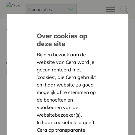
Terug
Nieuws
Over cookies op
deze site
De energietransitie vraagt
Bij een bezoek aan de
om coöperatief
website van Cera word je
boerenverstand
geconfronteerd met
’cookies‘, die Cera gebruikt
om haar website zo goed
mogelijk af te stemmen op
de behoeften en
voorkeuren van de
websitebezoeker(s).
In haar cookiebeleid geeft
Cera op transparante