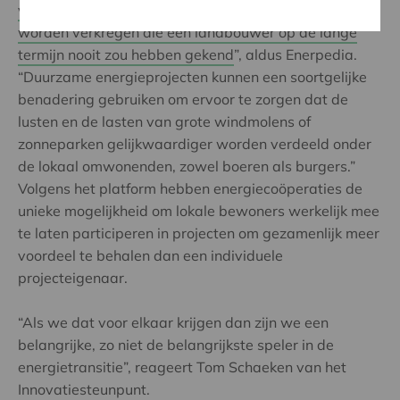
voordeel worden behaald en waardevolle kennis
worden verkregen die een landbouwer op de lange
termijn nooit zou hebben gekend
”, aldus Enerpedia.
“Duurzame energieprojecten kunnen een soortgelijke
benadering gebruiken om ervoor te zorgen dat de
lusten en de lasten van grote windmolens of
zonneparken gelijkwaardiger worden verdeeld onder
de lokaal omwonenden, zowel boeren als burgers.”
Volgens het platform hebben energiecoöperaties de
unieke mogelijkheid om lokale bewoners werkelijk mee
te laten participeren in projecten om gezamenlijk meer
voordeel te behalen dan een individuele
projecteigenaar.
“Als we dat voor elkaar krijgen dan zijn we een
belangrijke, zo niet de belangrijkste speler in de
energietransitie”, reageert Tom Schaeken van het
Innovatiesteunpunt.