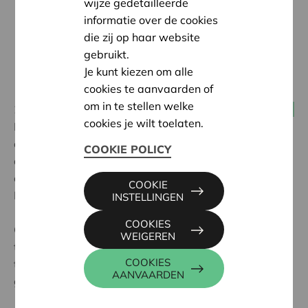
wijze gedetailleerde
informatie over de cookies
die zij op haar website
gebruikt.
Je kunt kiezen om alle
cookies te aanvaarden of
om in te stellen welke
28 januari 2020
Alle coöperaties
cookies je wilt toelaten.
De top 300 grootste coöperaties realiseren samen een
omzet van 2000 miljard US dollar, zijn actief in heel
COOKIE POLICY
diverse sectoren en vertegenwoordigen de 4 types
coöperaties. Dat blijkt uit de World Cooperative
COOKIE
Monitor 2019, die de cijfers van 2017 opneemt.
INSTELLINGEN
COOKIES
Opvallend is dat 3 sectoren een heel groot deel van de
WEIGEREN
totale omzet op zich nemen: verzekeringen (39% +6 %
COOKIES
t.a.v. 2016), land- en tuinbouw (32%) en klein- en
AANVAARDEN
groothandel (18%) .