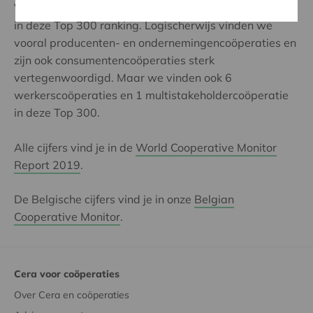
Voor de eerste keer is het
type coöperatie
opgenomen
in deze Top 300 ranking. Logischerwijs vinden we
vooral producenten- en ondernemingencoöperaties en
zijn ook consumentencoöperaties sterk
vertegenwoordigd. Maar we vinden ook 6
werkerscoöperaties en 1 multistakeholdercoöperatie
in deze Top 300.
Alle cijfers vind je in de
World
Cooperative Monitor
Report 2019
.
De Belgische cijfers vind je in onze
Belgian
Cooperative Monitor
.
Cera voor coöperaties
Over Cera en coöperaties