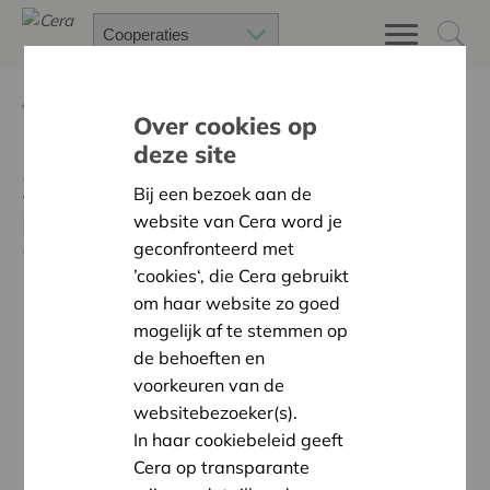
Terug
Nieuws
Over cookies op
deze site
300 grootste coöperaties
Bij een bezoek aan de
hebben een omzet van $
website van Cera word je
geconfronteerd met
2000 miljard
’cookies‘, die Cera gebruikt
om haar website zo goed
mogelijk af te stemmen op
de behoeften en
voorkeuren van de
websitebezoeker(s).
In haar cookiebeleid geeft
Cera op transparante