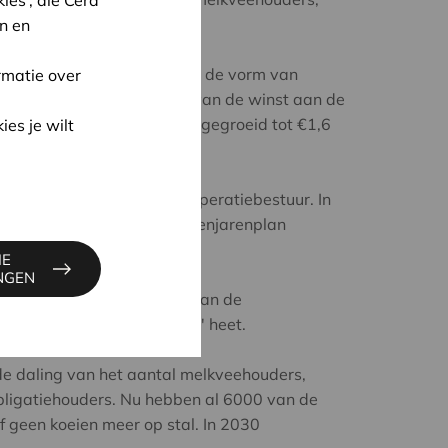
bligatiehouders.
n en
 mrd aan eigen vermogen in de vorm van
rmatie over
e coöperatie jaarlijks 10% van de winst aan de
, is dat bedrag inmiddels uitgegroeid tot €1,6
ies je wilt
t €2,2 mrd worden.
erator? Nee, vindt het coöperatiebestuur. In
e zomer over het nieuwe tienjarenplan
s de nadelen.
IE
INGEN
6% is nu al 20 % afkomstig van de
 16%van wat de 'dode hand' heet.
t de daling van het aantal melkveehouders,
bligatiehouders. Nu hebben al 6000 van de
f geen koeien meer op stal. In 2030