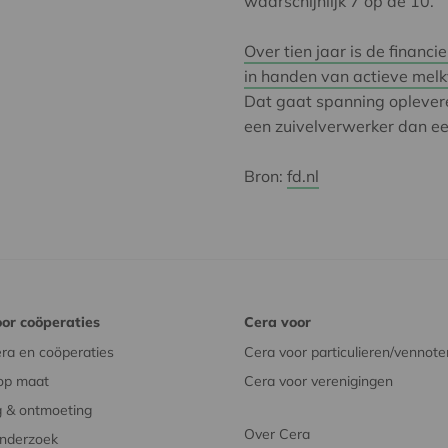
waarschijnlijk 7 op de 10.
Over tien jaar is de financi
in handen van actieve mel
Dat gaat spanning oplevere
een zuivelverwerker dan ee
Bron:
fd.nl
or coöperaties
Cera voor
ra en coöperaties
Cera voor particulieren/vennote
op maat
Cera voor verenigingen
 & ontmoeting
Over Cera
onderzoek