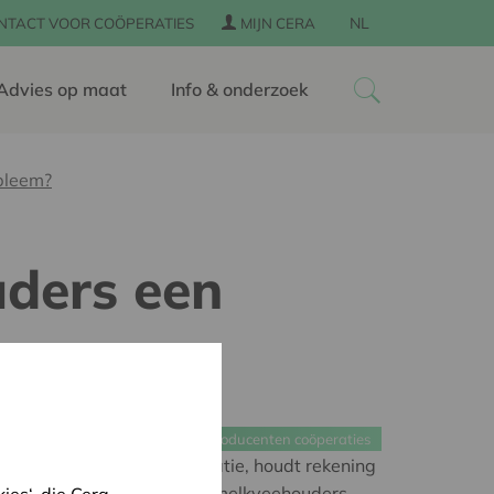
NL
NTACT VOOR COÖPERATIES
MIJN CERA
Advies op maat
Info & onderzoek
bleem?
ders een
Producenten coöperaties
ds grootste zuivelcoöperatie, houdt rekening
egloop: niet alleen in leden-melkveehouders,
es‘, die Cera