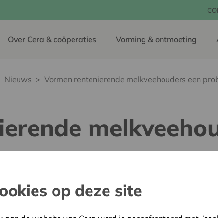
CO
Over Cera & coöperaties
Vorming & ontmoeting
Nieuws
Vormen rentenierende melkveehouders een pro
ierende melkveehou
ookies op deze site
06 augustus 2020
FrieslandCampina, Nederlan
met forse vergrijzing en le
k aan de website van Cera word je geconfronteerd met ’cooki