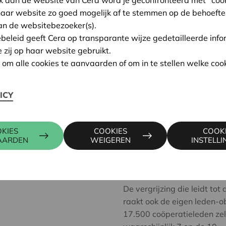
maar vooral ook in leden-o
haar website zo goed mogelijk af te stemmen op de behoefte
an de websitebezoeker(s).
FLC had in 2014 voor €1,2
ebeleid geeft Cera op transparante wijze gedetailleerde info
ledenobligaties. Doordat d
e zij op haar website gebruikt.
leden uitkeert in obligaties
n om alle cookies te aanvaarden of om in te stellen welke cook
mrd. Over tien jaar kan da
ICY
Fijn, zo'n eigenvermogengen
de ledenvergaderingen dez
benadrukken de bestuurder
KIES
COOKIES
COOK
AARDEN
WEIGEREN
INSTELL
Van de solvabiliteit van 3
ledenobligaties en slechts
De vergrijzing die leidt to
raakt ook de eigen leden-o
17.500 coöperatieleden zel