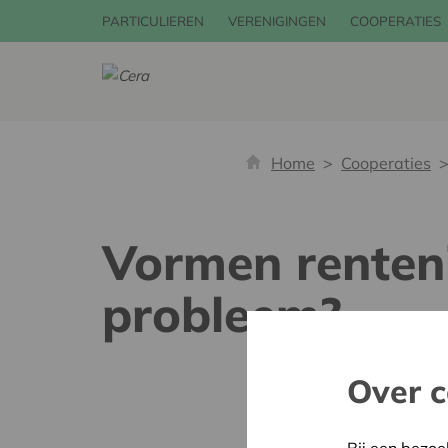
PARTICULIEREN
VERENIGINGEN
COOPERATIES
Home
Cooperaties
Vormen renten
probleem?
Over c
Bij een bezoe