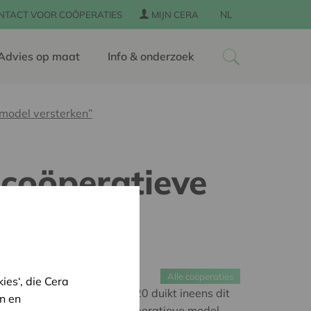
NL
NTACT VOOR COÖPERATIES
MIJN CERA
Advies op maat
Info & onderzoek
 model versterken”
 coöperatieve
Alle coöperaties
es‘, die Cera
ord van eind september 2020 duikt ineens dit
n en
al haar steun voor het #coöperatieve model,