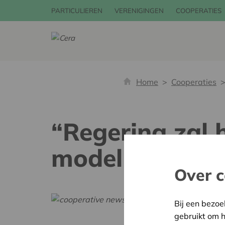
PARTICULIEREN
VERENIGINGEN
COOPERATIES
Home
Cooperaties
“Regering zal 
model verster
Over c
Bij een bezoe
gebruikt om 