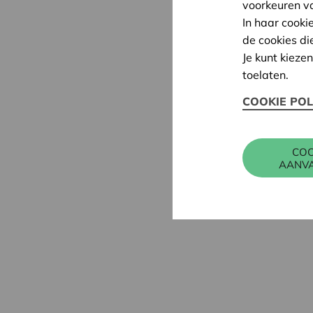
voorkeuren v
In haar cooki
de cookies di
Je kunt kieze
toelaten.
COOKIE POL
COO
AANV