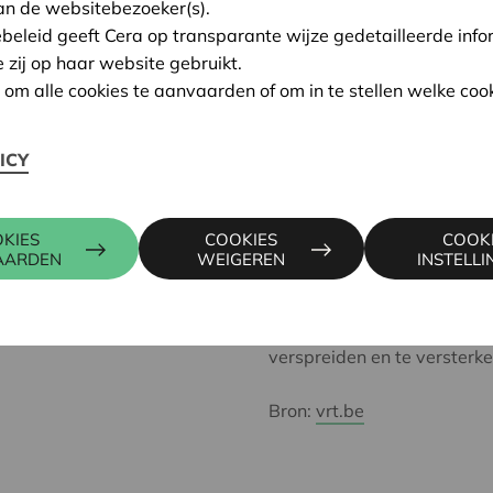
an de websitebezoeker(s).
dat zojuist volledig is op
ebeleid geeft Cera op transparante wijze gedetailleerde info
vennootschappen en verenig
e zij op haar website gebruikt.
regeerakkoord
.
n om alle cookies te aanvaarden of om in te stellen welke cook
De plaats van het zinnetje 
ICY
'ondernemerschap' - ok, log
sectorale maatregelen'. Also
enkele sectoren behoren. Wa
KIES
COOKIES
COOK
alle sectoren, onder meer d
AARDEN
WEIGEREN
INSTELL
Maar we zeuren niet, we zij
geeft ons nog meer energi
verspreiden en te versterke
Bron:
vrt.be