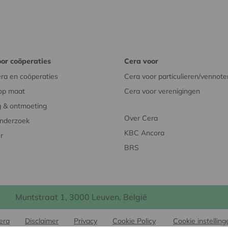
or coöperaties
Cera voor
ra en coöperaties
Cera voor particulieren/vennote
op maat
Cera voor verenigingen
 & ontmoeting
Over Cera
onderzoek
KBC Ancora
r
BRS
Muntstraat 1, 3000 Leuven, België
era
Disclaimer
Privacy
Cookie Policy
Cookie instelling