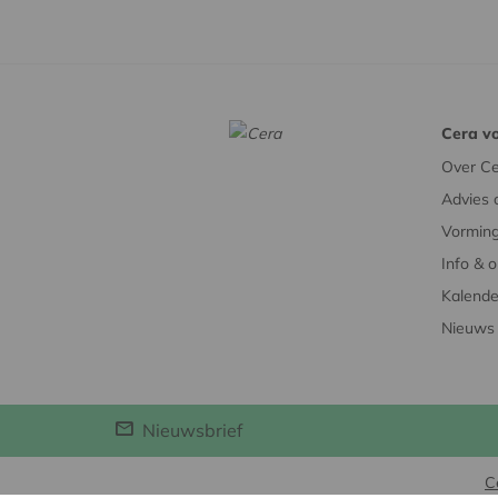
Cera vo
Over Ce
Advies 
Vorming
Info & 
Kalende
Nieuws
Nieuwsbrief
C