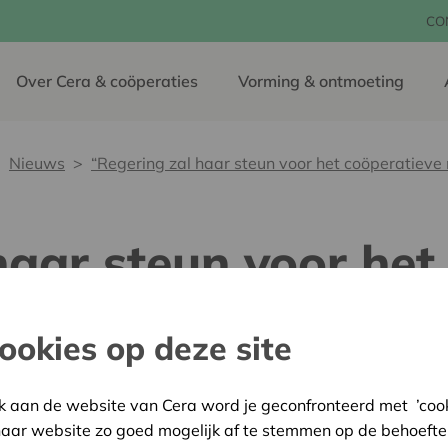
CO
Over Cera & coöperaties
Vorming & ontmoeting
Nieuws
“Regering zal haar steun voor het coöperatieve
haar steun voor het
ken”
ookies op deze site
09 oktober 2020
k aan de website van Cera word je geconfronteerd met ’cooki
In het federaal regeerakko
haar website zo goed mogelijk af te stemmen op de behoefte
zinnetje op: "De regering z