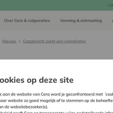
CO
Over Cera & coöperaties
Vorming & ontmoeting
Nieuws
Coopkracht zoekt een coördinator
kt een coördinator
ookies op deze site
28 oktober 2020
Coopkracht is het netwerk 
k aan de website van Cera word je geconfronteerd met ’cooki
geloven dat ondernemen in
haar website zo goed mogelijk af te stemmen op de behoefte
wereld van morgen. Coopkr
an de websitebezoeker(s).
ledenorganisatie: ze telt 86
ebeleid geeft Cera op transparante wijze gedetailleerde info