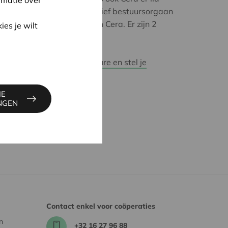
 aangestuurd door een actief bestuursorgaan
 1 vertegenwoordiger van Cera. Er zijn 2
ies je wilt
ft ambitie om te groeien.
e heel interessante vacature en stel je
IE
INGEN
Contact enkel voor coöperaties
n
+32 16 27 96 88