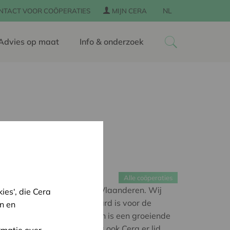
NL
NTACT VOOR COÖPERATIES
MIJN CERA
Advies op maat
Info & onderzoek
Alle coöperaties
van en voor coöperaties in Vlaanderen. Wij
es‘, die Cera
 samenwerking de standaard is voor de
n en
acht bestaat sinds 2008 en is een groeiende
 leden in 2020. Uiteraard is ook Cera er lid
rmatie over