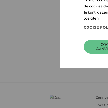
de cookies di
Je kunt kieze
toelaten.
COOKIE POL
COO
AANV
Cera vo
Over Ce