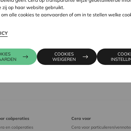
van. Coopkracht wordt mee
e zij op haar website gebruikt.
met 8 bestuurders, waarvan
n om alle cookies te aanvaarden of om in te stellen welke cook
werknemers. Coopkracht hee
ICY
Kom alles te weten over dez
kandidaat
.
KIES
COOKIES
COOK
AARDEN
WEIGEREN
INSTELL
or coöperaties
Cera voor
ra en coöperaties
Cera voor particulieren/vennote