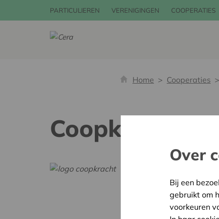
PARTICULIEREN
VERENIGINGEN
COOPERATIES
Home
Cooperaties
Coopkracht zoe
Over c
Bij een bezoe
gebruikt om 
voorkeuren v
In haar cooki