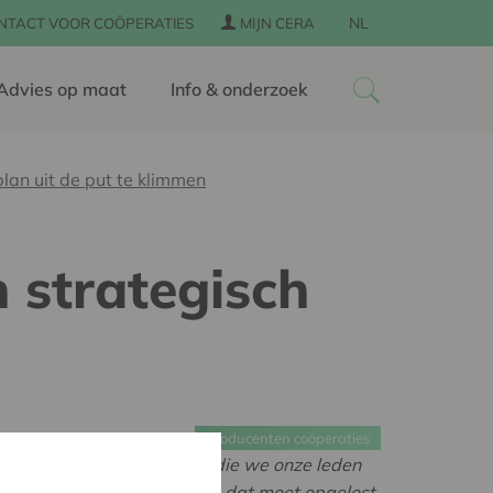
NL
NTACT VOOR COÖPERATIES
MIJN CERA
Advies op maat
Info & onderzoek
lan uit de put te klimmen
 strategisch
Producenten coöperaties
ewust van dat de melkprijs die we onze leden
at dit een urgent probleem is dat moet opgelost