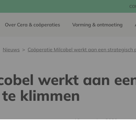
CO
Over Cera & coöperaties
Vorming & ontmoeting
Nieuws
Coöperatie Milcobel werkt aan een strategisch p
cobel werkt aan een
t te klimmen
13 november 2020
“We zijn er ons absoluut b
uitbetalen, te laag is en d