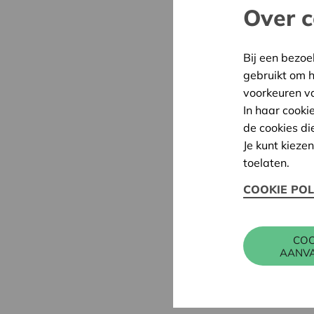
Over c
Bij een bezoe
gebruikt om 
voorkeuren v
In haar cooki
de cookies di
Je kunt kieze
toelaten.
COOKIE POL
COO
AANV