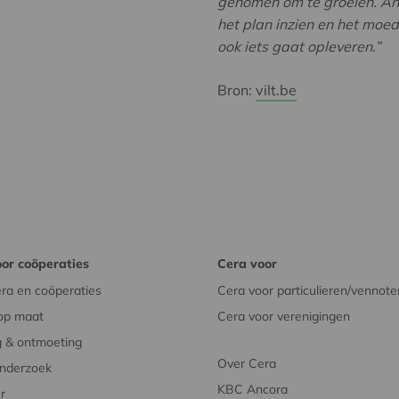
genomen om te groeien. And
het plan inzien en het moe
ook iets gaat opleveren.”
Bron:
vilt.be
or coöperaties
Cera voor
ra en coöperaties
Cera voor particulieren/vennote
op maat
Cera voor verenigingen
 & ontmoeting
Over Cera
onderzoek
KBC Ancora
r