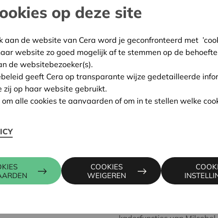
ookies op deze site
worden”
, zegt Nils Van Da
belooft dit jaar geen bete
aan een strategisch plan m
k aan de website van Cera word je geconfronteerd met ’cooki
haar website zo goed mogelijk af te stemmen op de behoefte
De onvrede over de melkprijs
an de websitebezoeker(s).
de 2.400 leden-melkveehoud
ebeleid geeft Cera op transparante wijze gedetailleerde info
verwerkt Milcobel 1,7 milja
e zij op haar website gebruikt.
de melk die in ons land w
n om alle cookies te aanvaarden of om in te stellen welke cook
positie bengelt Milcobel al
“Al tien jaar lang is dat het
ICY
maar toegenomen. We hebb
vinger op de wonde.
KIES
COOKIES
COOK
Hij is vastbesloten het tij 
AARDEN
WEIGEREN
INSTELL
aantreden, een strategisch 
hand in eigen boezem en he
besparingstrajecten in gan