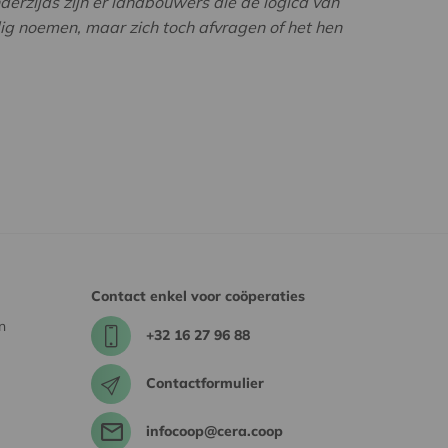
erzijds zijn er landbouwers die de logica van
dig noemen, maar zich toch afvragen of het hen
Contact enkel voor coöperaties
n
+32 16 27 96 88
Contactformulier
infocoop@cera.coop