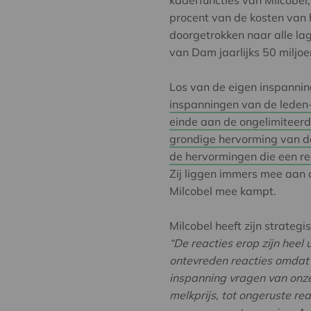
kaderfuncties van Milcobel
procent van de kosten van
doorgetrokken naar alle lage
van Dam jaarlijks 50 miljo
Los van de eigen inspanni
inspanningen van de leden
einde aan de ongelimiteerd
grondige hervorming van d
de hervormingen die een re
Zij liggen immers mee aan 
Milcobel mee kampt.
Milcobel heeft zijn strategi
“De reacties erop zijn heel
ontevreden reacties omdat
inspanning vragen van onz
melkprijs, tot ongeruste re