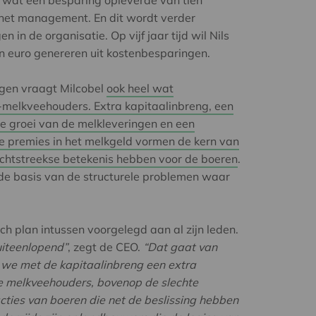
, wat een besparing opleverde van tien
 het management. En dit wordt verder
n in de organisatie. Op vijf jaar tijd wil Nils
en euro genereren uit kostenbesparingen.
ngen vraagt Milcobel
ook heel wat
-melkveehouders. Extra kapitaalinbreng, een
e groei van de melkleveringen en een
e premies in het melkgeld vormen de kern van
chtstreekse betekenis hebben voor de boeren
.
de basis van de structurele problemen waar
sch plan intussen voorgelegd aan al zijn leden.
 uiteenlopend”
, zegt de CEO.
“Dat gaat van
 we met de kapitaalinbreng een extra
e melkveehouders, bovenop de slechte
acties van boeren die net de beslissing hebben