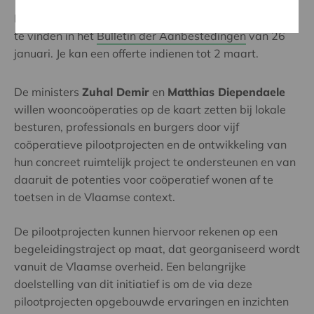
De omschrijving van deze overheidsopdracht is terug
te vinden in het
Bulletin der Aanbestedingen
van 26
januari.
Je kan een offerte indienen tot 2 maart.
De ministers
Zuhal Demir
en
Matthias Diependaele
willen wooncoöperaties op de kaart zetten bij lokale
besturen, professionals en burgers door vijf
coöperatieve pilootprojecten en de ontwikkeling van
hun concreet ruimtelijk project te ondersteunen en van
daaruit de potenties voor coöperatief wonen af te
toetsen in de Vlaamse context.
De pilootprojecten kunnen hiervoor rekenen op een
begeleidingstraject op maat, dat georganiseerd wordt
vanuit de Vlaamse overheid. Een belangrijke
doelstelling van dit initiatief is om de via deze
pilootprojecten opgebouwde ervaringen en inzichten