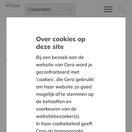
Terug
Nieuws
Over cookies op
deze site
We zoeken ondersteuners
Bij een bezoek aan de
voor wooncoöperaties
website van Cera word je
geconfronteerd met
’cookies‘, die Cera gebruikt
om haar website zo goed
mogelijk af te stemmen op
de behoeften en
voorkeuren van de
websitebezoeker(s).
In haar cookiebeleid geeft
Cera op transparante