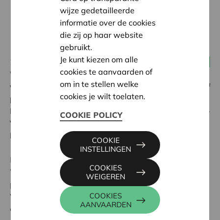
wijze gedetailleerde
informatie over de cookies
die zij op haar website
gebruikt.
Je kunt kiezen om alle
28 januari 2021
Dorps- en buurtcoöperaties
cookies te aanvaarden of
Wil je mee een steen verleggen in het landschap
om in te stellen welke
van wooncoöperaties? Stel je dan kandidaat om vijf
cookies je wilt toelaten.
pilootprojecten te begeleiden, in opdracht van het
Departement Omgeving en het Agentschap Wonen-
COOKIE POLICY
Vlaanderen, samen met Team Vlaams
Bouwmeester, VVSG, Architectuurwijzer en Cera.
COOKIE
INSTELLINGEN
Het Departement Omgeving en het Agentschap
COOKIES
Wonen-Vlaanderen starten een leertraject op over het
WEIGEREN
potentieel van coöperatieve woonprojecten in
COOKIES
Vlaanderen. Ter ondersteuning daarvan stellen ze een
AANVAARDEN
extern coördinatieteam aan.