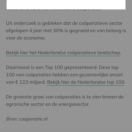
betekent, gemiddeld, dat iedere inwoner van
Nederland lid is van minimaal 1 coöperatie.
Uit onderzoek is gebleken dat de coöperatieve sector
afgelopen 4 jaar met 30% is gegroeid en van belang is
voor de economie.
Bekijk hier het Nederlandse coöperatieve landschap
.
Daarnaast is een Top 100 gepresenteerd. Deze top
100 van coöperaties hebben een gezamenlijke omzet
van € 123 miljard.
Bekijk hier de Nederlandse top 100
.
De grootste groei van coöperaties is te zien binnen de
agrarische sector en de energiesector.
Bron: cooperatie.nl