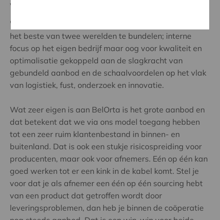
Waarom coöperatief ondernemen?
"Coöperatief ondernemen biedt de mogelijkheid om
het beste van twee werelden te bundelen; interne
focus op het eigen bedrijf maar oog voor kwaliteit en
optimalisatie gekoppeld aan de slagkracht van
gebundeld aanbod en de schaalvoordelen op het vlak
van logistiek, fust, onderzoek en innovatie.
Wat zeer eigen is aan BelOrta is het grote aanbod en
dat betekent dat we via ons model toegang hebben
tot een zeer ruim klantenbestand in binnen- en
buitenland. Dat is ook een stukje risicospreiding voor
producenten, maar ook voor afnemers. Eén op één kan
goed werken tot er een kink in de kabel komt. Stel je
voor dat je als afnemer een één op één sourcing hebt
van een product dat getroffen wordt door
leveringsproblemen, dan heb je binnen de coöperatie
nog steeds aanbod. Dat is een win-win voor beide