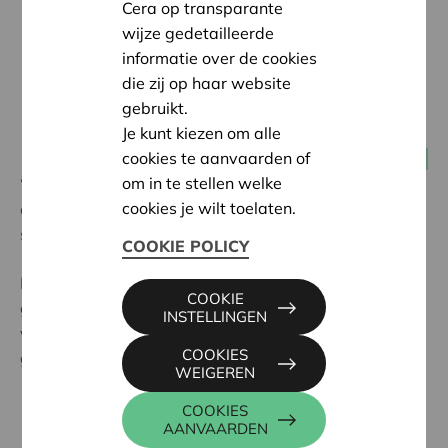
Cera op transparante
wijze gedetailleerde
informatie over de cookies
die zij op haar website
gebruikt.
Je kunt kiezen om alle
cookies te aanvaarden of
13 augustus 2021
Producenten coöperaties
om in te stellen welke
“Een fusie tussen Coöperatie Hoogstraten, REO veiling
cookies je wilt toelaten.
en BelOrta? Als de tijd rijp is, zullen wij misschien die
stap zetten”.
COOKIE POLICY
In een uitgebreid interview door
groetennieuws.nl
COOKIE
gaat Phillipe Appeltans, ceo van BelOrta in op de
INSTELLINGEN
voordelen van coöperatief ondernemen en gaat hij
COOKIES
geen enkele vraag uit de weg.
WEIGEREN
COOKIES
AANVAARDEN