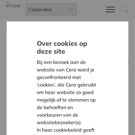
Terug
Nieuws
Over cookies op
Een fusie tussen Coöperatie
deze site
Hoogstraten, REO veiling en
Bij een bezoek aan de
BelOrta?
website van Cera word je
geconfronteerd met
’cookies‘, die Cera gebruikt
om haar website zo goed
mogelijk af te stemmen op
de behoeften en
voorkeuren van de
websitebezoeker(s).
In haar cookiebeleid geeft