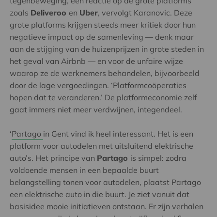
tegenbeweging, een reactie op de grote platforms
zoals
Deliveroo
en
Uber
, vervolgt Karanovic. Deze
grote platforms krijgen steeds meer kritiek door hun
negatieve impact op de samenleving — denk maar
aan de stijging van de huizenprijzen in grote steden in
het geval van Airbnb — en voor de unfaire wijze
waarop ze de werknemers behandelen, bijvoorbeeld
door de lage vergoedingen. ‘Platformcoöperaties
hopen dat te veranderen.’ De platformeconomie zelf
gaat immers niet meer verdwijnen, integendeel.
‘
Partago
in Gent vind ik heel interessant. Het is een
platform voor autodelen met uitsluitend elektrische
auto’s. Het principe van
Partago
is simpel: zodra
voldoende mensen in een bepaalde buurt
belangstelling tonen voor autodelen, plaatst Partago
een elektrische auto in die buurt. Je ziet vanuit dat
basisidee mooie initiatieven ontstaan. Er zijn verhalen