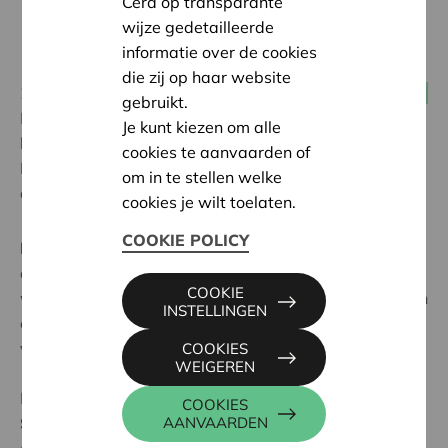
Cera op transparante
wijze gedetailleerde
informatie over de cookies
die zij op haar website
21 september 2021
Alle coöperaties
gebruikt.
Met de groei van de platformeconomie neemt ook de
Je kunt kiezen om alle
kritiek op grote spelers zoals Uber en Airbnb toe.
cookies te aanvaarden of
Platformcoöperaties vormen een interessant
om in te stellen welke
alternatief.
cookies je wilt toelaten.
COOKIE POLICY
Fairbnb
is een van de vele platformcoöperaties die de
afgelopen jaren verschenen. Ze stellen niet
COOKIE
winstmaximalisatie centraal, maar willen op basis van
INSTELLINGEN
een
multistakeholdermodel
vooral waarde toevoegen
voor werknemers, consumenten en de samenleving.
COOKIES
WEIGEREN
Karanovic, universitair docent aan de
Rotterdam
COOKIES
School of Management
, maakte van deze
AANVAARDEN
coöperaties haar specialisme: ‘Het is een supermooi