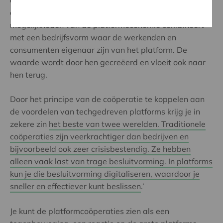
onderwerp omdat het de technologische
mogelijkheden van de platformeconomie combineert
met een bedrijfsvorm waar de werkenden en
consumenten eigenaar zijn van het platform. De
waarde wordt door hen gecreëerd en vloeit ook naar
hen terug.
Door het principe van de coöperatie te koppelen aan
de voordelen van techgedreven platforms krijg je in
zekere zin
het beste van twee werelden. Traditionele
coöperaties zijn veerkrachtiger dan bedrijven en
bijvoorbeeld ook zeer crisisbestendig. Ze hebben
alleen vaak last van trage besluitvorming. In platforms
kun je die besluitvorming digitaliseren, waardoor je
sneller en effectiever kunt beslissen
.’
Je kunt de platformcoöperaties zien als een