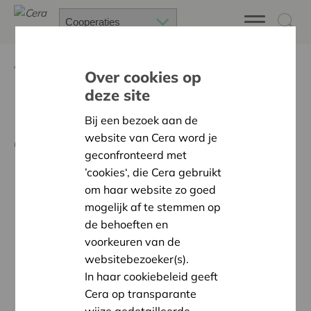
Terug
Nieuws
Over cookies op
deze site
De ene energiecoöperatie is
Bij een bezoek aan de
de andere niet
website van Cera word je
geconfronteerd met
’cookies‘, die Cera gebruikt
om haar website zo goed
mogelijk af te stemmen op
de behoeften en
voorkeuren van de
websitebezoeker(s).
In haar cookiebeleid geeft
Cera op transparante
wijze gedetailleerde