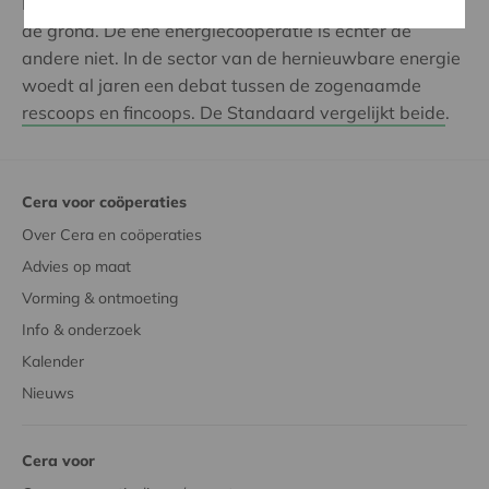
De energiecoöperaties schieten als paddenstoelen uit
de grond. De ene energiecoöperatie is echter de
andere niet. In de sector van de hernieuwbare energie
woedt al jaren een debat tussen de zogenaamde
rescoops en fincoops. De Standaard vergelijkt beide
.
Cera voor coöperaties
Over Cera en coöperaties
Advies op maat
Vorming & ontmoeting
Info & onderzoek
Kalender
Nieuws
Cera voor