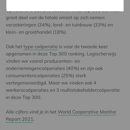
Opvallend is dat drie sectoren in de top 300 een heel
groot deel van de totale omzet op zich nemen:
verzekeringen (34%), land- en tuinbouw (33%) en
klein- en groothandel (18%).
Ook het
type coöperatie
is voor de tweede keer
opgenomen in deze Top 300 ranking. Logischerwijs
vinden we vooral producenten- en
ondernemingencoöperaties (40%) en zijn ook
consumentencoöperaties (25%) sterk
vertegenwoordigd. Maar we vinden ook 4
werkerscoöperaties en 3 multistakeholdercoöperatie
in deze Top 300.
Alle cijfers vind je in het
World Cooperative Monitor
Report 2021
.