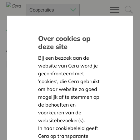
Terug
Nieuws
Over cookies op
deze site
Top 300 coöperaties
Bij een bezoek aan de
hebben een omzet van $
website van Cera word je
2.180 miljard
geconfronteerd met
’cookies‘, die Cera gebruikt
om haar website zo goed
mogelijk af te stemmen op
de behoeften en
voorkeuren van de
websitebezoeker(s).
In haar cookiebeleid geeft
Cera op transparante