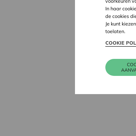
voorkeuren v
In haar cooki
de cookies di
Je kunt kieze
toelaten.
COOKIE POL
COO
AANV