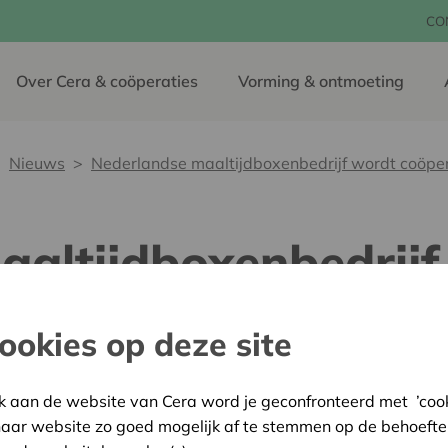
CO
Over Cera & coöperaties
Vorming & ontmoeting
Nieuws
Nederlandse maaltijdboxenbedrijf wordt coöpe
aaltijdboxenbedrijf
ookies op deze site
20 januari 2022
k aan de website van Cera word je geconfronteerd met ’cooki
Het Nederlandse maaltijdb
haar website zo goed mogelijk af te stemmen op de behoefte
coöperatie. Klanten, mede