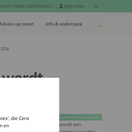
NL
NTACT VOOR COÖPERATIES
MIJN CERA
Advies op maat
Info & onderzoek
ratie
 wordt
Multistakeholders coöperaties
es‘, die Cera
oxenbedrijf Boerschappen wordt een
n en
werkers, boeren en andere geïnteresseerden