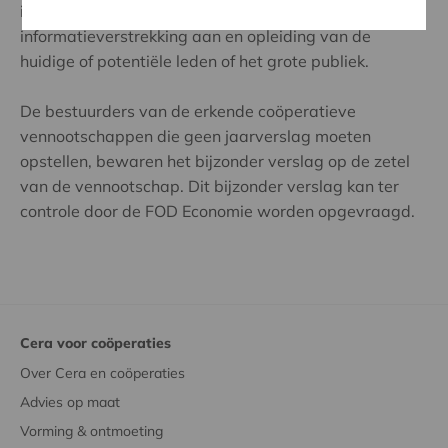
inkomsten beschrijven die worden voorbehouden voor
informatieverstrekking aan en opleiding van de
huidige of potentiële leden of het grote publiek.
De bestuurders van de erkende coöperatieve
vennootschappen die geen jaarverslag moeten
opstellen, bewaren het bijzonder verslag op de zetel
van de vennootschap. Dit bijzonder verslag kan ter
controle door de FOD Economie worden opgevraagd.
Cera voor coöperaties
Over Cera en coöperaties
Advies op maat
Vorming & ontmoeting