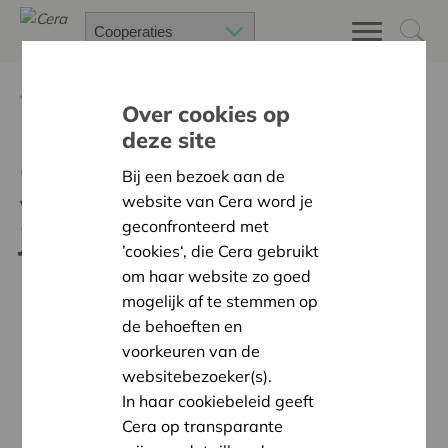
Terug
Nieuws
Over cookies op
deze site
Coöperatieve
Bij een bezoek aan de
vennootschappen, vergeet
website van Cera word je
geconfronteerd met
jullie bijzonder verslag niet!
’cookies‘, die Cera gebruikt
om haar website zo goed
mogelijk af te stemmen op
de behoeften en
voorkeuren van de
websitebezoeker(s).
In haar cookiebeleid geeft
Cera op transparante