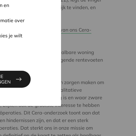
n en
volle woningen zijn moeilijk te vinden, en
rmatie over
ournaal dankbaar gebruik van ons Cera-
ies je wilt
min ongeveer).
 alsmaar moeilijker een betaalbare woning
 krijgen omwille van de stijgende rentevoeten
ie daarvoor nodig is.
IE
INGEN
jkt ook dat vele huurders zich zorgen maken om
ktocht naar betaalbare, kwalitatieve
en waar de woonnood hoog is en waar zware
 blijken ook de grootste interesse te hebben
öperaties. Dit Cera-onderzoek toont aan dat
n hindernissen zijn, en dat er een sterk
eraties. Dat sterkt ons in onze missie om
definitief op de kaart te zetten als haalbaar