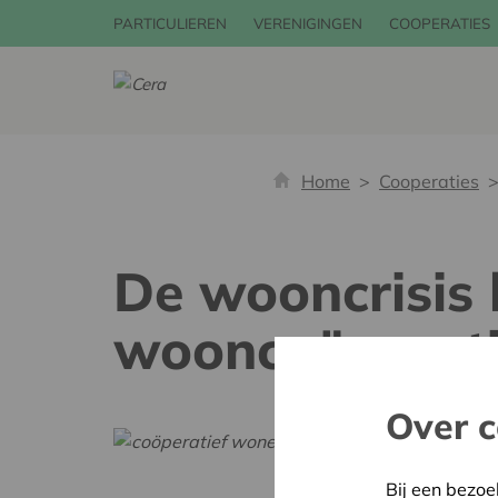
PARTICULIEREN
VERENIGINGEN
COOPERATIES
Home
Cooperaties
De wooncrisis l
wooncoöperati
Over c
Bij een bezoe