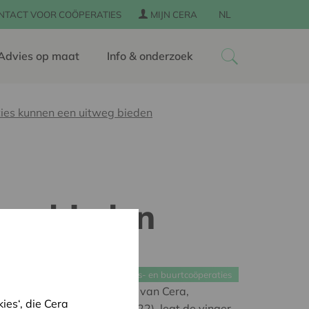
NL
NTACT VOOR COÖPERATIES
MIJN CERA
Advies op maat
Info & onderzoek
ties kunnen een uitweg bieden
eg bieden
Dorps- en buurtcoöperaties
den en coöperatief wonen van Cera,
es‘, die Cera
j 2.246 Belgen (februari 2022), legt de vinger