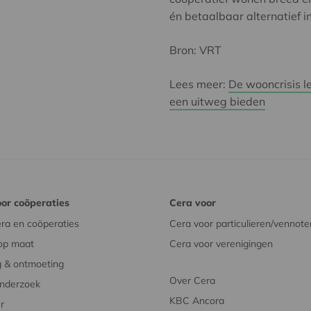
én betaalbaar alternatief 
Bron: VRT
Lees meer:
De wooncrisis l
een uitweg bieden
or coöperaties
Cera voor
ra en coöperaties
Cera voor particulieren/vennote
op maat
Cera voor verenigingen
 & ontmoeting
Over Cera
onderzoek
KBC Ancora
r