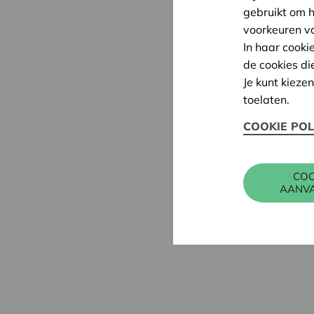
gebruikt om 
voorkeuren v
In haar cooki
de cookies di
Je kunt kieze
toelaten.
COOKIE POL
COO
AANV