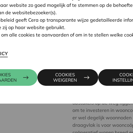
haar website zo goed mogelijk af te stemmen op de behoefte
op de woonwonde: kwaliteits
an de websitebezoeker(s).
nog moeilijker te betalen.
ebeleid geeft Cera op transparante wijze gedetailleerde info
e zij op haar website gebruikt.
De VRT maakte voor haar J
n om alle cookies te aanvaarden of om in te stellen welke cook
onderzoek
(zie vanaf 8:45 
Het is bekend dat starters
ICY
vinden of een lening kunnen
en de grote eigen inbreng d
KIES
COOKIES
COOK
AARDEN
WEIGEREN
INSTELL
Uit het Cera-onderzoek bli
de huur en de moeilijke zoe
huurwoningen. Deze groep
obstakels op de weg liggen,
om te investeren in woonco
er wel degelijk woonnoden e
draagvlak is voor wooncoöp
coöperatief wonen breed en 