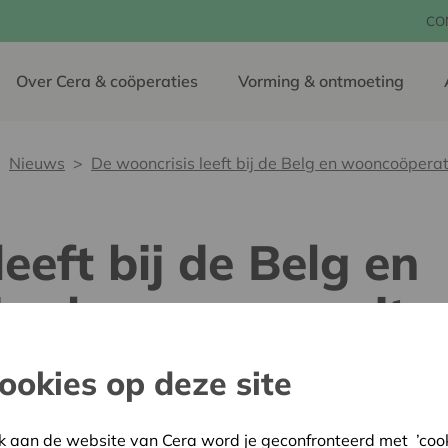
CO
Over Cera & coöperaties
Vorming & ontmoeting
Nieuws
De wooncrisis leeft bij de Belg en wooncoöpera
eeft bij de Belg en
es kunnen een uitw
ookies op deze site
16 september 2022
Het onderzoek naar woonno
k aan de website van Cera word je geconfronteerd met ’cooki
uitgevoerd door Profacts bi