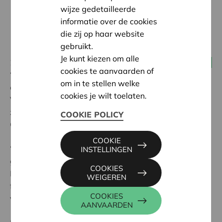
wijze gedetailleerde
informatie over de cookies
die zij op haar website
gebruikt.
Je kunt kiezen om alle
28 april 2023
Multistakeholders coöperaties
cookies te aanvaarden of
“Zoals we onze zorg nu organiseren, maken we het
om in te stellen welke
onszelf eigenlijk twee keer moeilijk”, zegt Jan
cookies je wilt toelaten.
Vanwezer, Cera-vennoot en directeur van
zorginstelling De Wingerd in een interview met
COOKIE POLICY
CeraScoop.
COOKIE
“Eerst halen we mensen die zorg nodig hebben, in ons
INSTELLINGEN
geval personen met dementie, weg uit hun omgeving.
COOKIES
Dat is moeilijk. En dan vragen we aan de buurt en de
WEIGEREN
familie om naar die zorginstelling enkele dorpen
COOKIES
verder te komen. Dat is een tweede keer moeilijk.”
AANVAARDEN