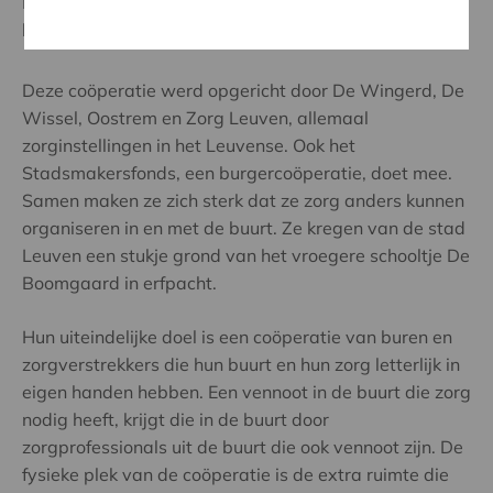
LIVEZ, of Leuvense Initiatieven Voor Eerlijke Zorg,
brengt daar verandering in.
Deze coöperatie werd opgericht door De Wingerd, De
Wissel, Oostrem en Zorg Leuven, allemaal
zorginstellingen in het Leuvense. Ook het
Stadsmakersfonds, een burgercoöperatie, doet mee.
Samen maken ze zich sterk dat ze zorg anders kunnen
organiseren in en met de buurt. Ze kregen van de stad
Leuven een stukje grond van het vroegere schooltje De
Boomgaard in erfpacht.
Hun uiteindelijke doel is een coöperatie van buren en
zorgverstrekkers die hun buurt en hun zorg letterlijk in
eigen handen hebben. Een vennoot in de buurt die zorg
nodig heeft, krijgt die in de buurt door
zorgprofessionals uit de buurt die ook vennoot zijn. De
fysieke plek van de coöperatie is de extra ruimte die