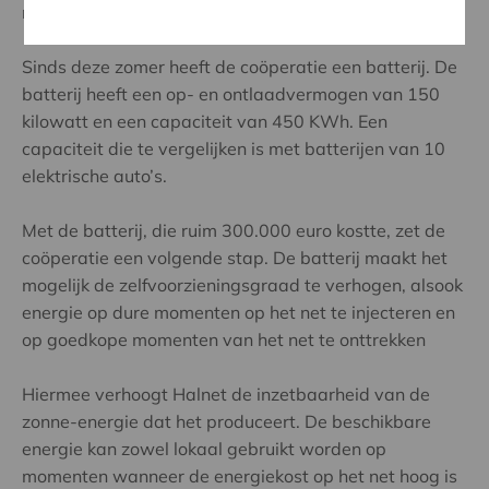
met elkaar of te verkopen op de (lokale) energiemarkt.
Sinds deze zomer heeft de coöperatie een batterij. De
batterij heeft een op- en ontlaadvermogen van 150
kilowatt en een capaciteit van 450 KWh. Een
capaciteit die te vergelijken is met batterijen van 10
elektrische auto’s.
Met de batterij, die ruim 300.000 euro kostte, zet de
coöperatie een volgende stap. De batterij maakt het
mogelijk de zelfvoorzieningsgraad te verhogen, alsook
energie op dure momenten op het net te injecteren en
op goedkope momenten van het net te onttrekken
Hiermee verhoogt Halnet de inzetbaarheid van de
zonne-energie dat het produceert. De beschikbare
energie kan zowel lokaal gebruikt worden op
momenten wanneer de energiekost op het net hoog is