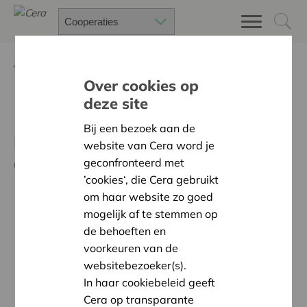
Terug
Nieuws
Over cookies op
deze site
Energiecooperatie Halnet
Bij een bezoek aan de
neemt een megabatterij in
website van Cera word je
gebruik
geconfronteerd met
’cookies‘, die Cera gebruikt
om haar website zo goed
mogelijk af te stemmen op
de behoeften en
voorkeuren van de
websitebezoeker(s).
In haar cookiebeleid geeft
Cera op transparante