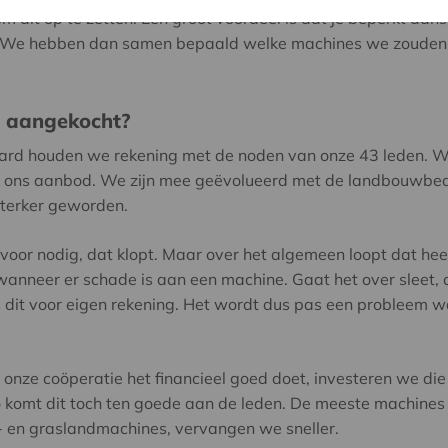
 dit op te zetten. Een groot voordeel is dat je beperkt aansp
g. We hebben dan samen bepaald welke machines we zouden 
n aangekocht?
ard houden we rekening met de noden van onze 43 leden. We
ns aanbod. We zijn mee geëvolueerd met de landbouwbedrij
sterker geworden.
 voor nodig, dat klopt. Maar over het algemeen loopt dat heel
neer er schade is aan een machine. Gaat het over sleet, da
 dit voor eigen rekening. Het wordt dus pas een probleem wa
onze coöperatie het financieel goed doet, investeren we die
 komt dit toch ten goede aan de leden. De meeste machines
- en graslandmachines, vervangen we sneller.