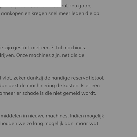
rakelijk bent, dus als het fout zou gaan,
aankopen en kregen snel meer leden die op
 zijn gestart met een 7-tal machines.
ven. Onze machines zijn, net als de
 vlot, zeker dankzij de handige reservatietool.
n dekt de machinering de kosten. Is er een
nneer er schade is die niet gemeld wordt.
 middelen in nieuwe machines. Indien mogelijk
 houden we zo lang mogelijk aan, maar wat