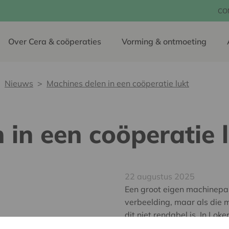
CO
Over Cera & coöperaties
Vorming & ontmoeting
Nieuws
Machines delen in een coöperatie lukt
 in een coöperatie 
22 augustus 2025
Een groot eigen machinepar
verbeelding, maar als die m
dit niet rendabel is. In Lo
machinering en werd er zelf