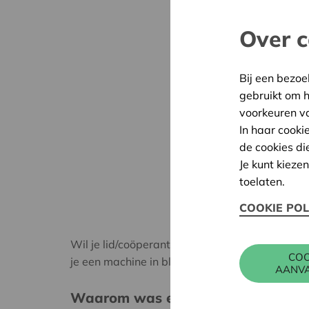
Over c
Bij een bezoe
gebruikt om 
voorkeuren v
In haar cooki
de cookies di
Je kunt kieze
toelaten.
COOKIE POL
Wil je lid/coöperant worden, dan verwerf je vo
COO
je een machine in blokken van 3 uur kan reserv
AANV
Waarom was een coöperatie voor j