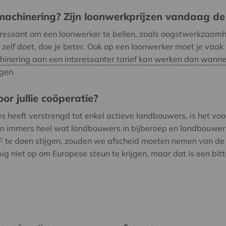
machinering? Zijn loonwerkprijzen vandaag de 
ressant om een loonwerker te bellen, zoals oogstwerkzaam
e zelf doet, doe je beter. Ook op een loonwerker moet je vaak
inering aan een interessanter tarief kan werken dan wannee
ngen.
or jullie coöperatie?
heeft verstrengd tot enkel actieve landbouwers, is het voor 
n immers heel wat landbouwers in bijberoep en landbouwers
 te doen stijgen, zouden we afscheid moeten nemen van de h
g niet op om Europese steun te krijgen, maar dat is een bitte