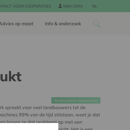
NL
NTACT VOOR COÖPERATIES
MIJN CERA
Advies op maat
Info & onderzoek
lukt
Producenten coöperaties
k spreekt voor veel landbouwers tot de
achines 99% van de tijd stilstaan, weet je dat
keren lossen ze dat probleem op met een
s een coöperatie voor opgericht. Het is een