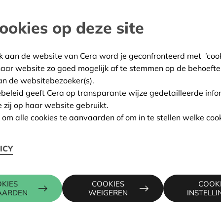
verhaal van samenwerking,
ookies op deze site
In een gesprek met
Landbo
en huidig secretaris Petra
k aan de website van Cera word je geconfronteerd met ’cooki
nadelen van een ‘machinecoö
haar website zo goed mogelijk af te stemmen op de behoefte
positief te zijn.
an de websitebezoeker(s).
ebeleid geeft Cera op transparante wijze gedetailleerde info
e zij op haar website gebruikt.
n om alle cookies te aanvaarden of om in te stellen welke cook
ICY
or 1.020 euro aandelen. In ruil krijg je toegang tot het mach
KIES
COOKIES
COOK
eren, voor maximaal 2 dagen na elkaar. Betalen doe je per u
AARDEN
WEIGEREN
INSTELL
ullie de meest geschikte samenwerkingsvorm?