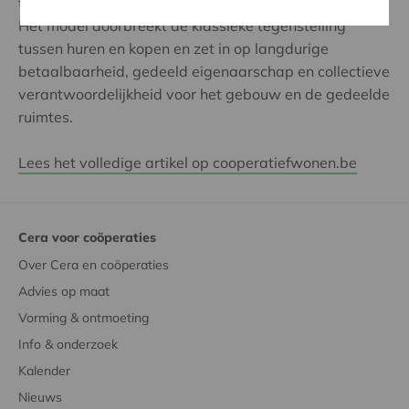
tot wonen, investeren en beheren met zich meebrengt.
Het model doorbreekt de klassieke tegenstelling
tussen huren en kopen en zet in op langdurige
betaalbaarheid, gedeeld eigenaarschap en collectieve
verantwoordelijkheid voor het gebouw en de gedeelde
ruimtes.
Lees het volledige artikel op cooperatiefwonen.be
Cera voor coöperaties
Over Cera en coöperaties
Advies op maat
Vorming & ontmoeting
Info & onderzoek
Kalender
Nieuws