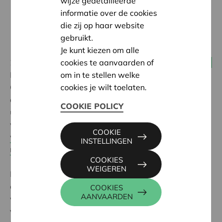
wijze gedetailleerde
informatie over de cookies
die zij op haar website
gebruikt.
Je kunt kiezen om alle
25 maart 2026
cookies te aanvaarden of
Werkerscoöperaties
Met de officiële opening van cohousing De Wasserij in
om in te stellen welke
Oud-Berchem is een nieuw woonproject opgeleverd
cookies je wilt toelaten.
dat architecturale ambitie koppelt aan een
COOKIE POLICY
uitgesproken coöperatief woonmodel. Het project
werd ontworpen door
Stramien, een
COOKIE
werkerscoöperatie
, en gerealiseerd als het
eerste
INSTELLINGEN
nieuwbouwproject van wooncoop in Antwerpen
.
COOKIES
WEIGEREN
Minstens even bepalend als de architectuur is het
coöperatieve karakter van De Wasserij. Als
COOKIES
AANVAARDEN
wooncoop-project zijn de bewoners samen eigenaar
van het geheel, wat een fundamenteel andere relatie