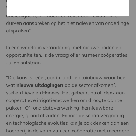
de uitdagingen. Want die zijn er uiteraard.
Voornamelijk: het niet of onvoldoende kennen van die
drieledigheid, freeriden, en zeker ook: “elkaar niet
durven aanspreken op het niet naleven van onderlinge
afspraken”.
In een wereld in verandering, met nieuwe noden en
opportuniteiten, is de vraag of er nu meer coöperaties
zullen ontstaan.
“Die kans is reëel, ook in land- en tuinbouw waar heel
wat
nieuwe uitdagingen
op de sector afkomen”,
stellen Lieve en Hannes. Het gebeurt nu al: denk aan
coöperatieve irrigatienetwerken om droogte aan te
pakken. Of rond dataverwerking, hernieuwbare
energie, grond of zaden. En met de schaalvergroting
en technologische evoluties kan je ook denken aan een
boerderij in de vorm van een coöperatie met meerdere