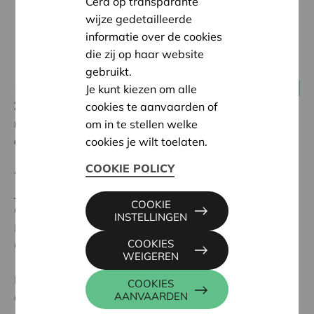
Cera op transparante
wijze gedetailleerde
informatie over de cookies
die zij op haar website
gebruikt.
26 maart 2026
Je kunt kiezen om alle
Alle coöperaties
Zullen er in een wereld in verandering, met nieuwe
cookies te aanvaarden of
noden en opportuniteiten, meer coöperaties
om in te stellen welke
ontstaan?
cookies je wilt toelaten.
COOKIE POLICY
“Die kans is reëel”, stellen Hannes Hollebecq en Lieve
Jacobs, beiden verbonden aan de dienst Coöperatief
COOKIE
Ondernemen bij Cera, in een interview door Anne-
INSTELLINGEN
Marie Vangeenberghe, consulent Coöperatief
COOKIES
Ondernemen bij Boerenbond.
WEIGEREN
Lieve en Hannes gaan tijdens het interview ook in op
COOKIES
AANVAARDEN
de diverse kansen voor coöperaties, maar zeker ook