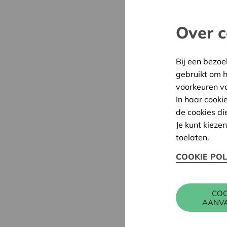
Over c
Bij een bezoe
gebruikt om 
voorkeuren v
In haar cooki
de cookies di
Je kunt kieze
toelaten.
COOKIE POL
COO
AANV