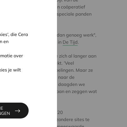
s enige niet-residentieel en coöperatief
enoveert Stadsmakersfonds speciale panden
t te creëren.
es‘, die Cera
 niche, maar daarin is meer dan genoeg werk",
n en
 Van Balen in een interview in
De Tijd
.
rmatie over
stedenbouwkundige ergerde zich al langer aan
l stadscentra worden gemaakt. ‘Veel
ies je wilt
n begonnen met goede bedoelingen. Maar ze
assieke promotor die alleen naar de
r schreven wij manifesten en daagden we
n niet blijven aan de kant staan en zeggen wat
IE
 met enkele kompanen in 2020
INGEN
ten. Dat heeft als doel bijzondere sites te
 met een maatschappelijke meerwaarde,