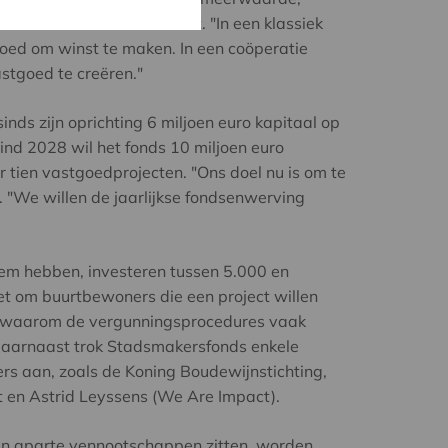
 winstmaximalisatie streeft. "In een klassiek
goed om winst te maken. In een coöperatie
stgoed te creëren."
ds zijn oprichting 6 miljoen euro kapitaal op
ind 2028 wil het fonds 10 miljoen euro
r tien vastgoedprojecten. "Ons doel nu is om te
. "We willen de jaarlijkse fondsenwerving
tem hebben, investeren tussen 5.000 en
t om buurtbewoners die een project willen
t waarom de vergunningsprocedures vaak
 Daarnaast trok Stadsmakersfonds enkele
s aan, zoals de Koning Boudewijnstichting,
yt en Astrid Leyssens (We Are Impact).
in aparte vennootschappen zitten, worden