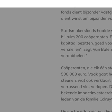
waarbij het fonds niet naar
fonds dient bijzonder vast
dient winst om bijzonder va
Stadsmakersfonds haalde sin
bij ruim 200 coöperanten. E
kapitaal bezitten, goed voo
versnellen", zegt Van Balen
verdubbelen."
Coöperanten, die elk één s
500.000 euro. Vaak gaat he
steunen, wat ook verklaar
verrassend vlot verlopen.
bekende impactinvesteerder
leden van de familie Colru
De vastgoedprojecten, die 