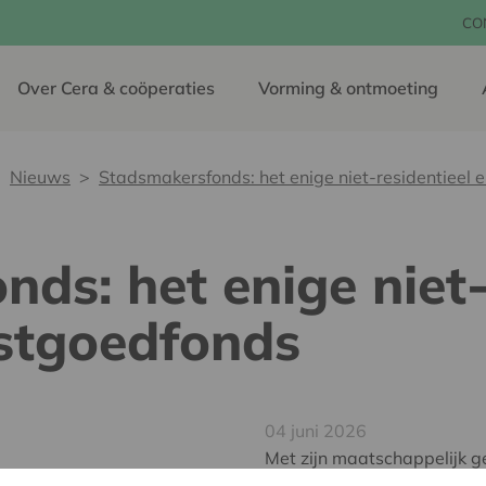
CO
Over Cera & coöperaties
Vorming & ontmoeting
Nieuws
Stadsmakersfonds: het enige niet-residentieel 
ds: het enige niet-
astgoedfonds
04 juni 2026
Met zijn maatschappelijk g
Leuvense Stadsmakersfonds