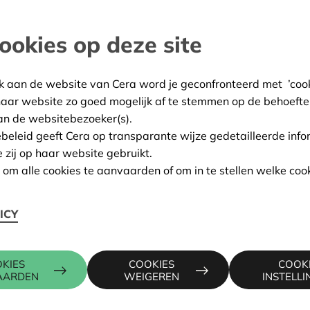
Belgische vastgoedscene. Al
vastgoedfonds in België r
ookies op deze site
om maatschappelijke impac
k aan de website van Cera word je geconfronteerd met ’cooki
"Wij zijn een niche van een
haar website zo goed mogelijk af te stemmen op de behoefte
zegt medeoprichter Michiel
an de websitebezoeker(s).
ebeleid geeft Cera op transparante wijze gedetailleerde info
De ingenieur-architect en 
e zij op haar website gebruikt.
de foute keuzes die in vee
n om alle cookies te aanvaarden of om in te stellen welke cook
vastgoedontwikkelaars zij
evolueren vaak naar een kl
winstmarges kijkt. Vroege
ICY
promotoren uit. Maar je ka
allemaal niet goed is.’
KIES
COOKIES
COOK
Van Balen besloot daarom
AARDEN
WEIGEREN
INSTELL
Stadsmakersfonds op te star
herbestemmen als plekken