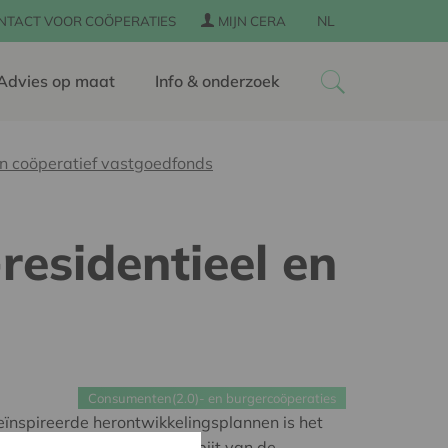
NL
NTACT VOOR COÖPERATIES
MIJN CERA
Advies op maat
Info & onderzoek
en coöperatief vastgoedfonds
residentieel en
Consumenten(2.0)- en burgercoöperaties
eïnspireerde herontwikkelingsplannen is het
 een vreemde eend in de bijt van de