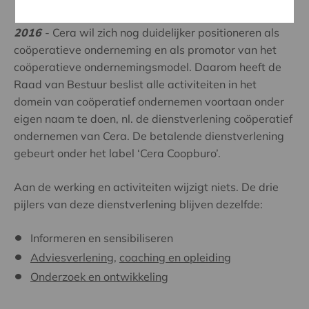
Cera.
2016
- Cera wil zich nog duidelijker positioneren als
coöperatieve onderneming en als promotor van het
coöperatieve ondernemingsmodel. Daarom heeft de
Raad van Bestuur beslist alle activiteiten in het
domein van coöperatief ondernemen voortaan onder
eigen naam te doen, nl. de dienstverlening coöperatief
ondernemen van Cera. De betalende dienstverlening
gebeurt onder het label ‘Cera Coopburo’.
Aan de werking en activiteiten wijzigt niets. De drie
pijlers van deze dienstverlening blijven dezelfde:
Informeren en sensibiliseren
Adviesverlening
,
coaching en opleiding
Onderzoek en ontwikkeling