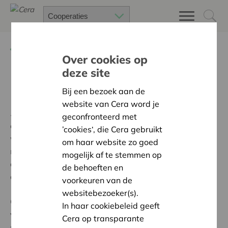
Terug
Over Cera & coöperaties
Over cookies op
deze site
Historiek
Bij een bezoek aan de
website van Cera word je
2012
– Het
Internationaal Jaar van de Coöperaties
is
geconfronteerd met
een erkenning voor de coöperatieve sector. Voor Cera
’cookies‘, die Cera gebruikt
was dit de directe aanleiding om de waardevolle,
om haar website zo goed
maar versnipperde initiatieven rond het stimuleren en
mogelijk af te stemmen op
ontwikkelen van coöperatief ondernemen te bundelen
de behoeften en
onder één naam: Coopburo.
voorkeuren van de
websitebezoeker(s).
Coopburo steunt aldus op de expertise en knowhow
In haar cookiebeleid geeft
van alle verschillende projecten en
Cera op transparante
samenwerkingsinitiatieven waar Cera de voorbije