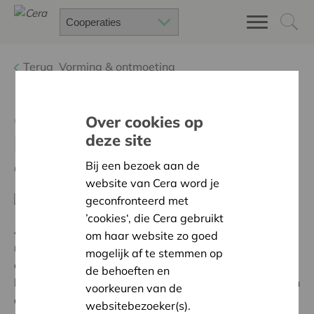
Terug
Vorming & ontmoeting
Cera opleiding voor
Over cookies op
bestuurders van een
deze site
coöperatie
Bij een bezoek aan de
website van Cera word je
geconfronteerd met
’cookies‘, die Cera gebruikt
Als lid van de Raad van Bestuur van een coöperatie
om haar website zo goed
moet je aan heel wat zaken denken. Door de
mogelijk af te stemmen op
dagelijkse bekommernissen verdwijnen sommige
de behoeften en
levensbelangrijke vragen naar de achtergrond. Vragen
voorkeuren van de
die het verschil maken voor het succes van je
websitebezoeker(s).