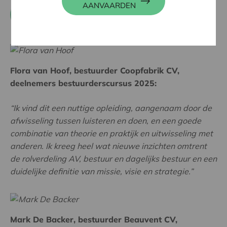
AANVAARDEN
CHECK ONZE KALENDER EN SCHRIJF JE
IN
Flora van Hoof, bestuurder Coopfabrik CV,
deelnemers bestuurderscursus 2025:
“Ik vind dit een nuttige opleiding, aangenaam door de
afwisseling tussen luisteren en doen, en een goede
combinatie van theorie en praktijk en uitwisseling met
anderen. Ik kreeg heel wat nieuwe inzichten omtrent
de rolverdeling AV, bestuur en dagelijks bestuur en een
duidelijke definitie van missie, visie en strategie.”
Mark De Backer, bestuurder Beauvent CV,