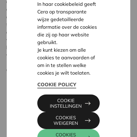
coöperatie: gebruiken we de troeven van ons
In haar cookiebeleid geeft
coöperatief model voldoende? Dragen onze
Cera op transparante
activiteiten bij tot de richting die we uit willen? Zijn we
wijze gedetailleerde
financieel gezond? Hoe ziet onze ledenstrategie eruit
informatie over de cookies
om de betrokkenheid van de leden te behouden en te
die zij op haar website
verhogen? In deze opleiding leer je niet enkel van de
gebruikt.
lesgevers, maar vooral ook van elkaar: de bestuurders
Je kunt kiezen om alle
van andere coöperaties.
cookies te aanvaarden of
om in te stellen welke
Cera organiseert:
cookies je wilt toelaten.
COOKIE POLICY
elk jaar een tweedaagse cursus voor bestuurders
van 'kleine en middelgrote' coöperaties (voor zowel
uitvoerende als niet-uitvoerende bestuurders);
COOKIE
INSTELLINGEN
en tweejaarlijks een vierdaagse cursus voor
bestuurders van ‘grote’ coöperaties (niet-
COOKIES
WEIGEREN
uitvoerende Raad van Bestuur).
COOKIES